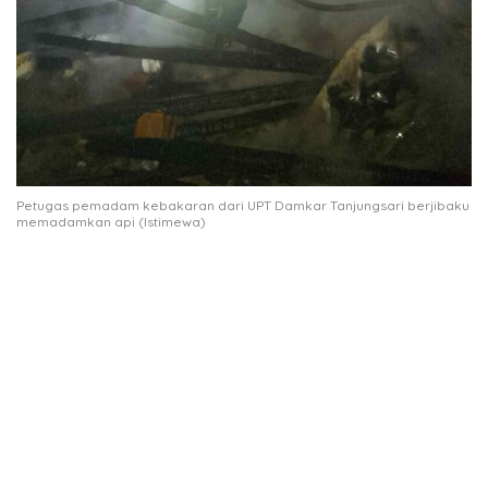
Petugas pemadam kebakaran dari UPT Damkar Tanjungsari berjibaku
memadamkan api (Istimewa)