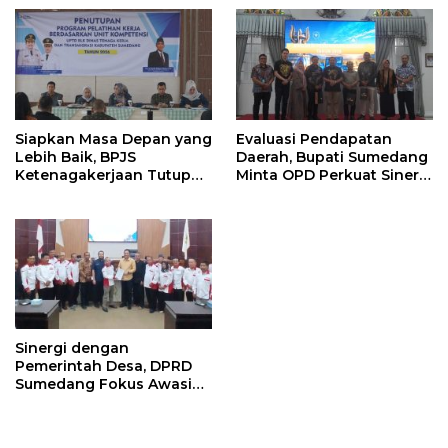
Ahli Waris di Sumedang
Siapkan Masa Depan yang
Evaluasi Pendapatan
Lebih Baik, BPJS
Daerah, Bupati Sumedang
Ketenagakerjaan Tutup
Minta OPD Perkuat Sinergi
Program Persiapan Kerja
dan Digitalisasi Pajak
di BLK Sumedang
Sinergi dengan
Pemerintah Desa, DPRD
Sumedang Fokus Awasi
Program Strategis
Nasional