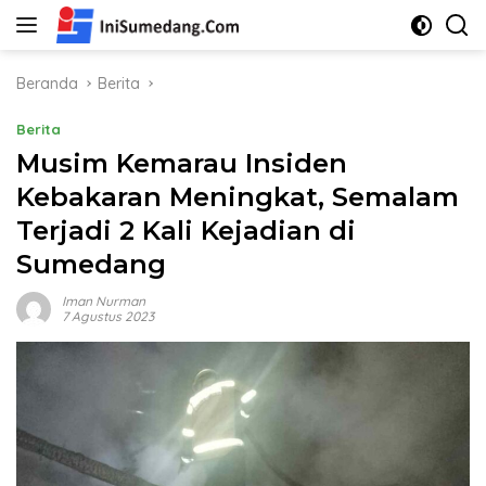
Langsung
ke
konten
Beranda
Berita
Berita
Musim Kemarau Insiden
Kebakaran Meningkat, Semalam
Terjadi 2 Kali Kejadian di
Sumedang
Iman Nurman
7 Agustus 2023