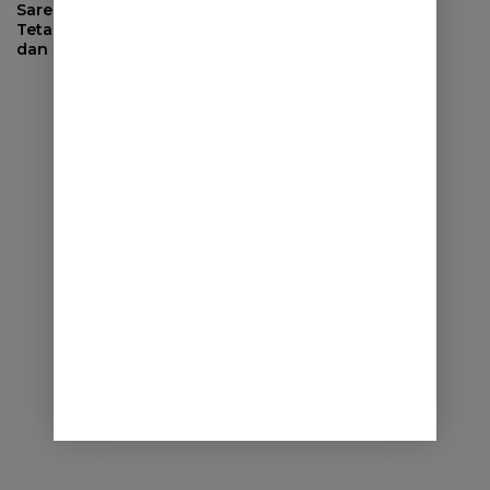
Saresehan di Sumedang
Tetapkan Resolusi Alam
dan Budaya Tatar Sunda