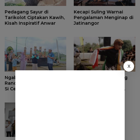
Pedagang Sayur di
Kecapi Suling Warnai
Tarikolot Ciptakan Kawih,
Pengalaman Menginap di
Kisah Inspiratif Anwar
Jatinangor
X
Ngabuburit di Geoteater
Kesenian Rancakalong
Rancakalong Sumedang,
Jadi Magnet, Delegasi
Si Cepot Hidupkan
Kedubes Kuwait dan
Nuansa Budaya dan
Investor Terpukau di
Dakwah
Sumedang