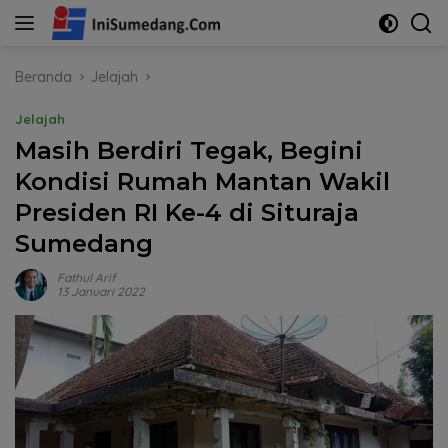
Langsung
ke
konten
Beranda
Jelajah
Jelajah
Masih Berdiri Tegak, Begini
Kondisi Rumah Mantan Wakil
Presiden RI Ke-4 di Situraja
Sumedang
Fathul Arif
13 Januari 2022