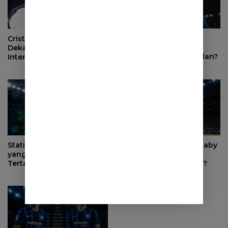
Mengapa Alessandro
Cristian Romero Makin
Bastoni Tetap Jadi
Dekat ke Atletico Madrid,
Pemain Kunci Inter Milan?
Inter Milan Mundur dari
Perburuan
Statistik Moussa Diaby
Bagaimana Moussa Diaby
yang Membuat Inter Milan
Bisa Mengubah
Tertarik Merekrutnya
Permainan Inter Milan?