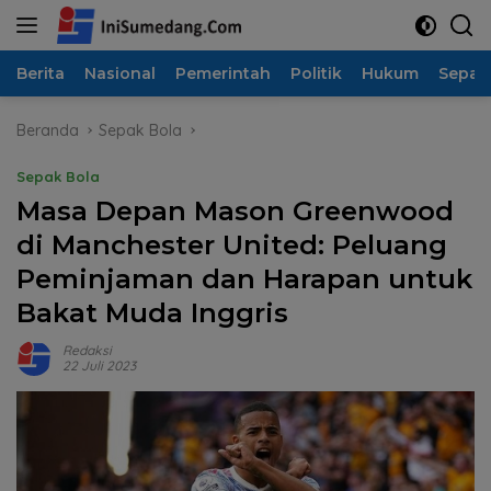
Langsung
ke
konten
Berita
Nasional
Pemerintah
Politik
Hukum
Sepak
Beranda
Sepak Bola
Sepak Bola
Masa Depan Mason Greenwood
di Manchester United: Peluang
Peminjaman dan Harapan untuk
Bakat Muda Inggris
Redaksi
22 Juli 2023