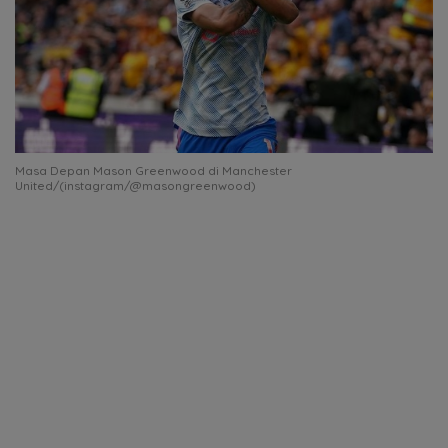
Masa Depan Mason Greenwood di Manchester
United/(instagram/@masongreenwood)