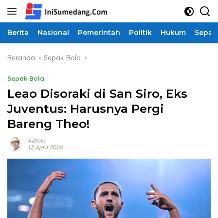
Langsung
ke
konten
Berita
Nasional
Pemerintah
Politik
Hukum
Sepak
Beranda
Sepak Bola
Sepak Bola
Leao Disoraki di San Siro, Eks
Juventus: Harusnya Pergi
Bareng Theo!
Admin
12 April 2026