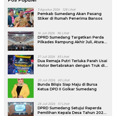
3 Agustus 2026
128 Lihat
Pemkab Sumedang Akan Pasang
Stiker di Rumah Penerima Bansos
16 Juli 2026
96 Lihat
DPRD Sumedang Targetkan Perda
Pilkades Rampung Akhir Juli, Aturan
Pencalonan Diperjelas
27 Juli 2026
83 Lihat
Dua Remaja Putri Terluka Parah Usai
Motor Bertabrakan dengan Truk di
Tanjungsari Sumedang
20 Juli 2026
60 Lihat
Bunda Bilqis Siap Maju di Bursa
Ketua DPD II Golkar Sumedang
28 Juli 2026
57 Lihat
DPRD Sumedang Setujui Raperda
Pemilihan Kepala Desa Tahun 2026