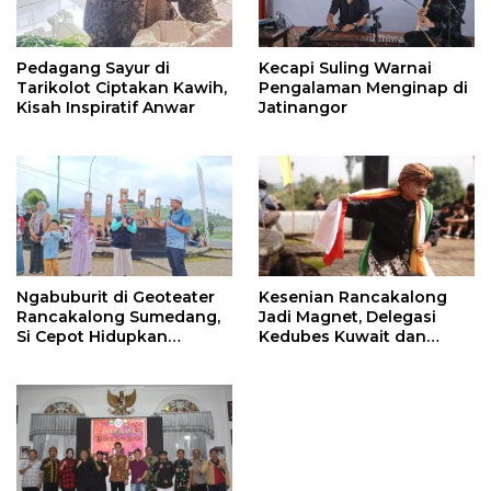
Pedagang Sayur di
Kecapi Suling Warnai
Tarikolot Ciptakan Kawih,
Pengalaman Menginap di
Kisah Inspiratif Anwar
Jatinangor
Ngabuburit di Geoteater
Kesenian Rancakalong
Rancakalong Sumedang,
Jadi Magnet, Delegasi
Si Cepot Hidupkan
Kedubes Kuwait dan
Nuansa Budaya dan
Investor Terpukau di
Dakwah
Sumedang