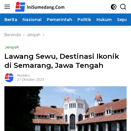
Langsung
ke
konten
Berita
Nasional
Pemerintah
Politik
Hukum
Sepak
Beranda
Jelajah
Jelajah
Lawang Sewu, Destinasi Ikonik
di Semarang, Jawa Tengah
Redaksi
27 Oktober 2023