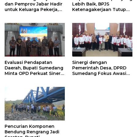
dan Pemprov Jabar Hadir
Lebih Baik, BPJS
untuk Keluarga Pekerja,
Ketenagakerjaan Tutup
Serahkan Manfaat kepada
Program Persiapan Kerja
Ahli Waris di Sumedang
di BLK Sumedang
Evaluasi Pendapatan
Sinergi dengan
Daerah, Bupati Sumedang
Pemerintah Desa, DPRD
Minta OPD Perkuat Sinergi
Sumedang Fokus Awasi
dan Digitalisasi Pajak
Program Strategis
Nasional
Pencurian Komponen
Bendung Rengrang Jadi