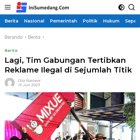
Langsung
ke
konten
Berita
Nasional
Pemerintah
Politik
Hukum
Sepak
Beranda
Berita
Berita
Lagi, Tim Gabungan Tertibkan
Reklame Ilegal di Sejumlah Titik
Dila Nashear
15 Juni 2023