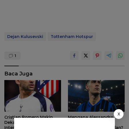
Dejan Kulusevski
Tottenham Hotspur
1
Baca Juga
X
Mengapa Alessandro
Cristian Romero Makin
Bastoni Tetap Jadi
Dekat ke Atletico Madrid,
Pemain Kunci Inter Milan?
Inter Milan Mundur dari