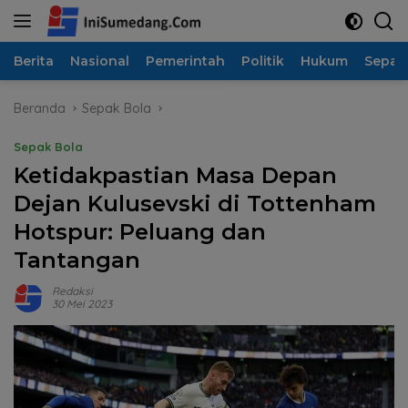
Langsung
ke
konten
Berita
Nasional
Pemerintah
Politik
Hukum
Sepak
Beranda
Sepak Bola
Sepak Bola
Ketidakpastian Masa Depan
Dejan Kulusevski di Tottenham
Hotspur: Peluang dan
Tantangan
Redaksi
30 Mei 2023