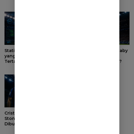
Perburuan
Statistik Moussa Diaby
Bagaimana Moussa Diaby
yang Membuat Inter Milan
Bisa Mengubah
Tertarik Merekrutnya
Permainan Inter Milan?
Cristian Romero vs John
Stones, Siapa yang Lebih
Dibutuhkan Inter Milan?