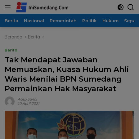
Langsung
ke
konten
Berita
Nasional
Pemerintah
Politik
Hukum
Sepak
Beranda
Berita
Berita
Tak Mendapat Jawaban
Memuaskan, Kuasa Hukum Ahli
Waris Menilai BPN Sumedang
Permainkan Hak Masyarakat
Acep Sandi
10 April 2021