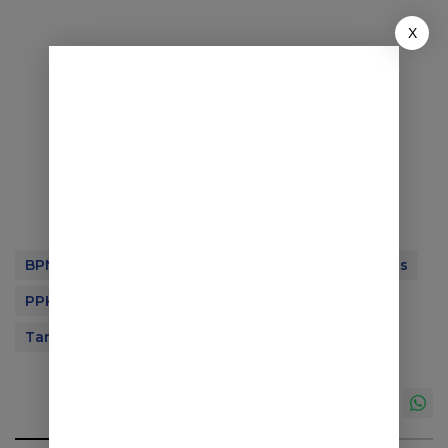
X
BPN Sumedang
CKJT
Kuasa Hukum Ahli Waris
PPK Lahan
R Kasan Djajadiningrat
Tanah Diserobot
Tol Cisumdawu