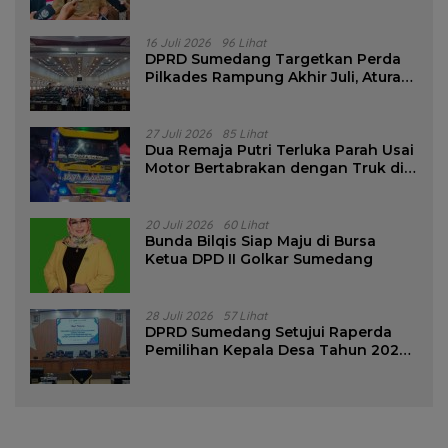
16 Juli 2026
96 Lihat
DPRD Sumedang Targetkan Perda
Pilkades Rampung Akhir Juli, Aturan
Pencalonan Diperjelas
27 Juli 2026
85 Lihat
Dua Remaja Putri Terluka Parah Usai
Motor Bertabrakan dengan Truk di
Tanjungsari Sumedang
20 Juli 2026
60 Lihat
Bunda Bilqis Siap Maju di Bursa
Ketua DPD II Golkar Sumedang
28 Juli 2026
57 Lihat
DPRD Sumedang Setujui Raperda
Pemilihan Kepala Desa Tahun 2026
Menjadi Peraturan Daerah