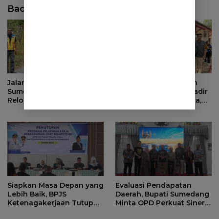
Baca Juga
Jalan Haurpapak di Surian
BPJS Ketenagakerjaan
Sumedang Terus Ambles,
dan Pemprov Jabar Hadir
Relokasi Terkendala Izin
untuk Keluarga Pekerja,
Kementerian Kehutanan
Serahkan Manfaat kepada
Ahli Waris di Sumedang
Siapkan Masa Depan yang
Evaluasi Pendapatan
Lebih Baik, BPJS
Daerah, Bupati Sumedang
Ketenagakerjaan Tutup
Minta OPD Perkuat Sinergi
Program Persiapan Kerja
dan Digitalisasi Pajak