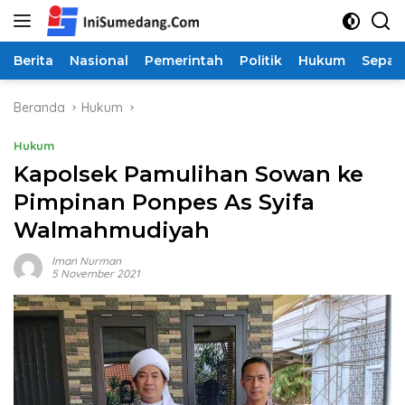
Langsung
ke
konten
Berita
Nasional
Pemerintah
Politik
Hukum
Sepak
Beranda
Hukum
Hukum
Kapolsek Pamulihan Sowan ke
Pimpinan Ponpes As Syifa
Walmahmudiyah
Iman Nurman
5 November 2021