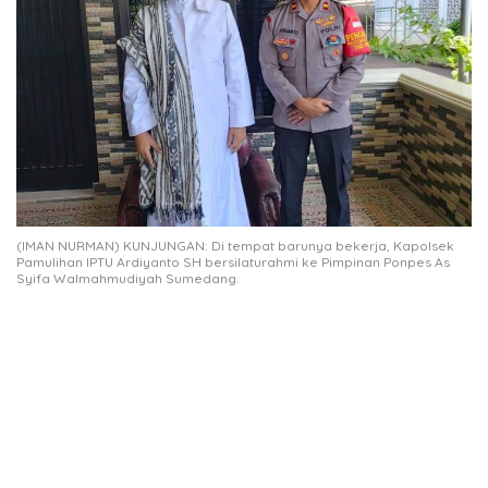
(IMAN NURMAN) KUNJUNGAN: Di tempat barunya bekerja, Kapolsek
Pamulihan IPTU Ardiyanto SH bersilaturahmi ke Pimpinan Ponpes As
Syifa Walmahmudiyah Sumedang.