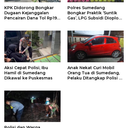
KPK Didorong Bongkar
Polres Sumedang
Dugaan Kejanggalan
Bongkar Praktik ‘Suntik
Pencairan Dana Tol Rp190
Gas’, LPG Subsidi Dioplos
Miliar di PN Sumedang
Jadi Non-Subsidi
Aksi Cepat Polisi, Ibu
Anak Nekat Curi Mobil
Hamil di Sumedang
Orang Tua di Sumedang,
Dikawal ke Puskesmas
Pelaku Ditangkap Polisi di
Bandung
Polisi dan Warga