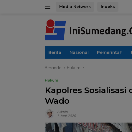
Langsung
Media Network
Indeks
ke
konten
Berita
Nasional
Pemerintah
Beranda
Hukum
Hukum
Kapolres Sosialisasi
Wado
Admin
1 Juni 2020