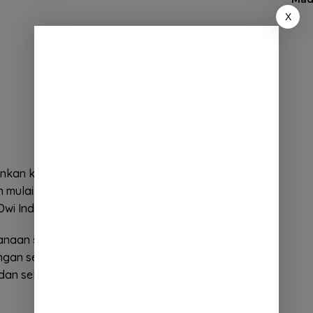
X
nkan kehidupan dengan protocol kesehatan
 mulai diberlakukan hari Selasa tanggal 2 Juni
 Indra Laksamana, S.I.K.,M.Si.
anaan sehari-hari masyarakat agar selalu
ngan selalu menggunakan masker, jaga jarak
, dan selalu memperhatikan kebersihan lingkungan