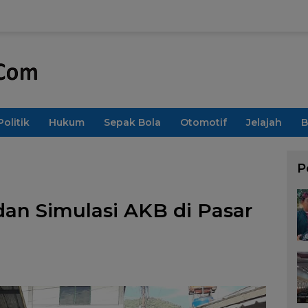
Politik
Hukum
Sepak Bola
Otomotif
Jelajah
B
P
 dan Simulasi AKB di Pasar