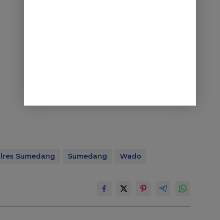
lres Sumedang
Sumedang
Wado