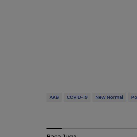
AKB
COVID-19
New Normal
Po
Baca Juga