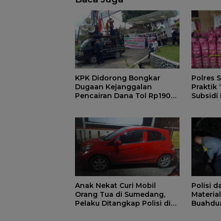
KPK Didorong Bongkar
Polres
Dugaan Kejanggalan
Praktik 
Pencairan Dana Tol Rp190
Subsidi
Miliar di PN Sumedang
Subsidi
Anak Nekat Curi Mobil
Polisi 
Orang Tua di Sumedang,
Materia
Pelaku Ditangkap Polisi di
Buahdu
Bandung