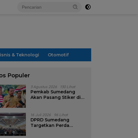
isnis & Teknologi
Otomotif
os Populer
3 Agustus 2026
130 Lihat
Pemkab Sumedang
Akan Pasang Stiker di
Rumah Penerima
Bansos
16 Juli 2026
96 Lihat
DPRD Sumedang
Targetkan Perda
Pilkades Rampung
Akhir Juli, Aturan