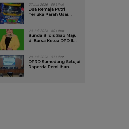
Pencalonan Diperjelas
27 Juli 2026
85 Lihat
Dua Remaja Putri
Terluka Parah Usai
Motor Bertabrakan
dengan Truk di
Tanjungsari Sumedang
20 Juli 2026
60 Lihat
Bunda Bilqis Siap Maju
di Bursa Ketua DPD II
Golkar Sumedang
28 Juli 2026
57 Lihat
DPRD Sumedang Setujui
Raperda Pemilihan
Kepala Desa Tahun
2026 Menjadi Peraturan
Daerah