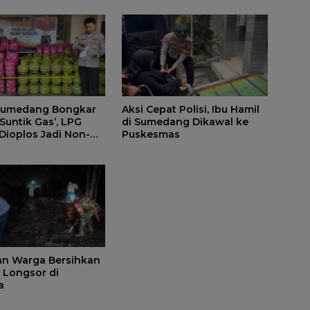
 Sumedang Bongkar
Aksi Cepat Polisi, Ibu Hamil
‘Suntik Gas’, LPG
di Sumedang Dikawal ke
 Dioplos Jadi Non-
Puskesmas
dan Warga Bersihkan
l Longsor di
a