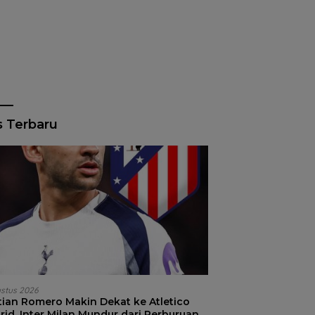
s Terbaru
ustus 2026
stian Romero Makin Dekat ke Atletico
id, Inter Milan Mundur dari Perburuan