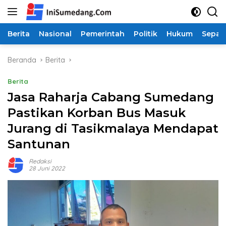
Langsung
ke
konten
Berita
Nasional
Pemerintah
Politik
Hukum
Sepak
Beranda
Berita
Berita
Jasa Raharja Cabang Sumedang
Pastikan Korban Bus Masuk
Jurang di Tasikmalaya Mendapat
Santunan
Redaksi
28 Juni 2022