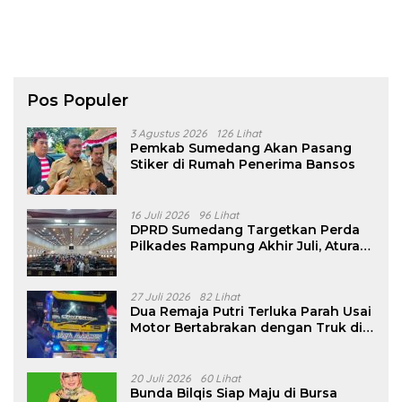
Pos Populer
3 Agustus 2026
126 Lihat
Pemkab Sumedang Akan Pasang
Stiker di Rumah Penerima Bansos
16 Juli 2026
96 Lihat
DPRD Sumedang Targetkan Perda
Pilkades Rampung Akhir Juli, Aturan
Pencalonan Diperjelas
27 Juli 2026
82 Lihat
Dua Remaja Putri Terluka Parah Usai
Motor Bertabrakan dengan Truk di
Tanjungsari Sumedang
20 Juli 2026
60 Lihat
Bunda Bilqis Siap Maju di Bursa