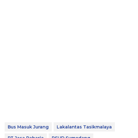
Bus Masuk Jurang
Lakalantas Tasikmalaya
PT Jasa Raharja
RSUD Sumedang