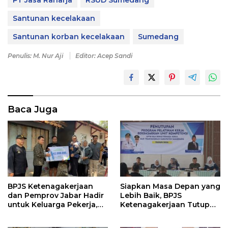
Santunan kecelakaan
Santunan korban kecelakaan
Sumedang
Penulis: M. Nur Aji
Editor: Acep Sandi
Baca Juga
BPJS Ketenagakerjaan
Siapkan Masa Depan yang
dan Pemprov Jabar Hadir
Lebih Baik, BPJS
untuk Keluarga Pekerja,
Ketenagakerjaan Tutup
Serahkan Manfaat kepada
Program Persiapan Kerja
Ahli Waris di Sumedang
di BLK Sumedang