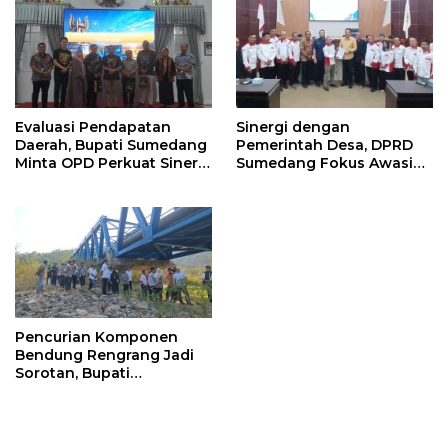
Evaluasi Pendapatan
Sinergi dengan
Daerah, Bupati Sumedang
Pemerintah Desa, DPRD
Minta OPD Perkuat Sinergi
Sumedang Fokus Awasi
dan Digitalisasi Pajak
Program Strategis
Nasional
Pencurian Komponen
Bendung Rengrang Jadi
Sorotan, Bupati
Sumedang Minta
Pengamanan Diperketat