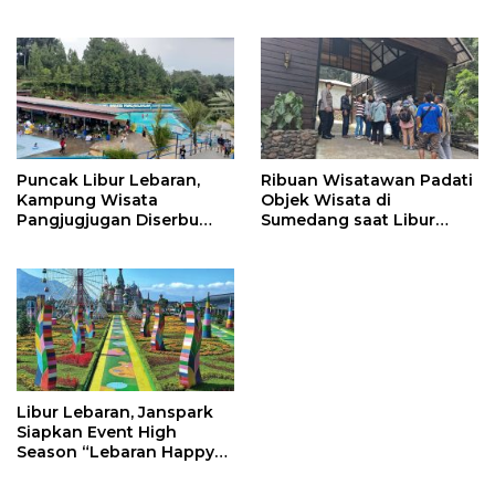
Outbound Baru dengan
Dipersiapkan Matang
Panorama Sunrise
Jatigede
Puncak Libur Lebaran,
Ribuan Wisatawan Padati
Kampung Wisata
Objek Wisata di
Pangjugjugan Diserbu
Sumedang saat Libur
3.000 Pengunjung per
Lebaran
Hari
Libur Lebaran, Janspark
Siapkan Event High
Season “Lebaran Happy
Liburan Ready”