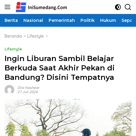
Langsung
ke
konten
Berita
Nasional
Pemerintah
Politik
Hukum
Sepak
Beranda
Lifestyle
Lifestyle
Ingin Liburan Sambil Belajar
Berkuda Saat Akhir Pekan di
Bandung? Disini Tempatnya
Dila Nashear
27 Juli 2024