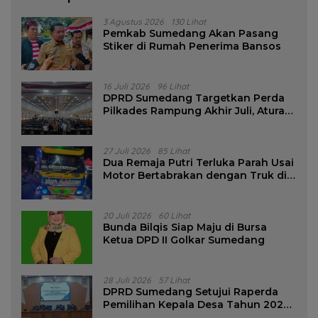
3 Agustus 2026
130 Lihat
Pemkab Sumedang Akan Pasang
Stiker di Rumah Penerima Bansos
16 Juli 2026
96 Lihat
DPRD Sumedang Targetkan Perda
Pilkades Rampung Akhir Juli, Aturan
Pencalonan Diperjelas
27 Juli 2026
85 Lihat
Dua Remaja Putri Terluka Parah Usai
Motor Bertabrakan dengan Truk di
Tanjungsari Sumedang
20 Juli 2026
60 Lihat
Bunda Bilqis Siap Maju di Bursa
Ketua DPD II Golkar Sumedang
28 Juli 2026
57 Lihat
DPRD Sumedang Setujui Raperda
Pemilihan Kepala Desa Tahun 2026
Menjadi Peraturan Daerah