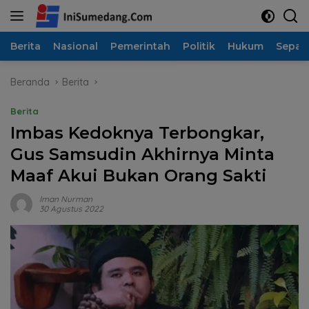
Langsung
ke
konten
Berita
Nasional
Pemerintah
Politik
Hukum
Sepak
Beranda
Berita
Berita
Imbas Kedoknya Terbongkar,
Gus Samsudin Akhirnya Minta
Maaf Akui Bukan Orang Sakti
Iman Nurman
30 Agustus 2022