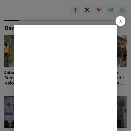
X
Baca Juga
Jalan Haurpapak di Surian
BPJS Ketenagakerjaan
Sumedang Terus Ambles,
dan Pemprov Jabar Hadir
Relokasi Terkendala Izin
untuk Keluarga Pekerja,
Kementerian Kehutanan
Serahkan Manfaat kepada
Ahli Waris di Sumedang