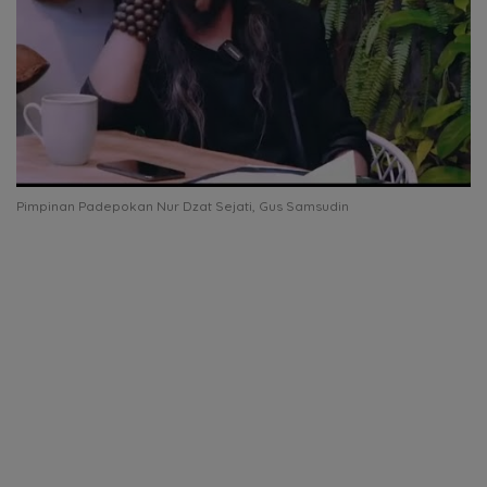
Pimpinan Padepokan Nur Dzat Sejati, Gus Samsudin