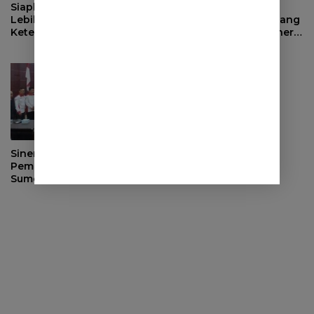
Siapkan Masa Depan yang
Evaluasi Pendapatan
Lebih Baik, BPJS
Daerah, Bupati Sumedang
Ketenagakerjaan Tutup
Minta OPD Perkuat Sinergi
Program Persiapan Kerja
dan Digitalisasi Pajak
di BLK Sumedang
Sinergi dengan
Pemerintah Desa, DPRD
Sumedang Fokus Awasi
Program Strategis
Nasional