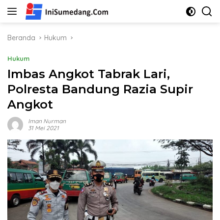
Langsung
ke
konten
Beranda
Hukum
Hukum
Imbas Angkot Tabrak Lari,
Polresta Bandung Razia Supir
Angkot
Iman Nurman
31 Mei 2021