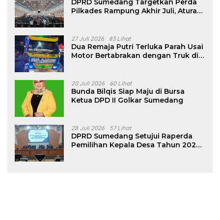
DPRD Sumedang Targetkan Perda
Pilkades Rampung Akhir Juli, Aturan
Pencalonan Diperjelas
27 Juli 2026
83 Lihat
Dua Remaja Putri Terluka Parah Usai
Motor Bertabrakan dengan Truk di
Tanjungsari Sumedang
20 Juli 2026
60 Lihat
Bunda Bilqis Siap Maju di Bursa
Ketua DPD II Golkar Sumedang
28 Juli 2026
57 Lihat
DPRD Sumedang Setujui Raperda
Pemilihan Kepala Desa Tahun 2026
Menjadi Peraturan Daerah