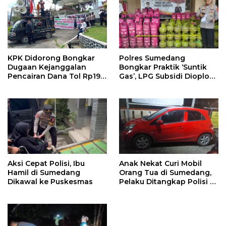
KPK Didorong Bongkar
Polres Sumedang
Dugaan Kejanggalan
Bongkar Praktik ‘Suntik
Pencairan Dana Tol Rp190
Gas’, LPG Subsidi Dioplos
Miliar di PN Sumedang
Jadi Non-Subsidi
Aksi Cepat Polisi, Ibu
Anak Nekat Curi Mobil
Hamil di Sumedang
Orang Tua di Sumedang,
Dikawal ke Puskesmas
Pelaku Ditangkap Polisi di
Bandung