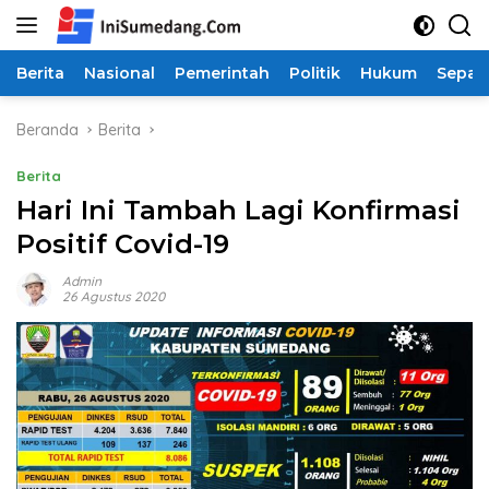
Langsung
ke
konten
Berita
Nasional
Pemerintah
Politik
Hukum
Sepak
Beranda
Berita
Berita
Hari Ini Tambah Lagi Konfirmasi
Positif Covid-19
Admin
26 Agustus 2020