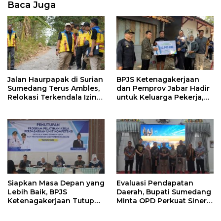
Baca Juga
Jalan Haurpapak di Surian
BPJS Ketenagakerjaan
Sumedang Terus Ambles,
dan Pemprov Jabar Hadir
Relokasi Terkendala Izin
untuk Keluarga Pekerja,
Kementerian Kehutanan
Serahkan Manfaat kepada
Ahli Waris di Sumedang
Siapkan Masa Depan yang
Evaluasi Pendapatan
Lebih Baik, BPJS
Daerah, Bupati Sumedang
Ketenagakerjaan Tutup
Minta OPD Perkuat Sinergi
Program Persiapan Kerja
dan Digitalisasi Pajak
di BLK Sumedang