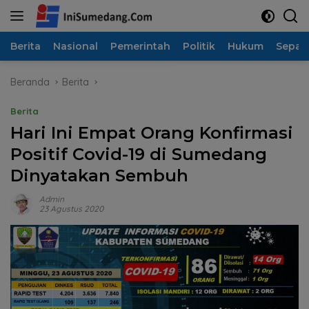
Langsung
ke
konten
Berita
Nasional
Pemerintah
Politik
Hukum
Sepak
Beranda
Berita
Berita
Hari Ini Empat Orang Konfirmasi
Positif Covid-19 di Sumedang
Dinyatakan Sembuh
Admin
23 Agustus 2020