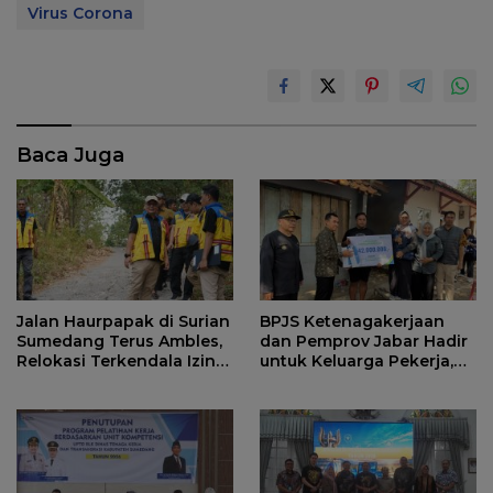
Virus Corona
Baca Juga
Jalan Haurpapak di Surian
BPJS Ketenagakerjaan
Sumedang Terus Ambles,
dan Pemprov Jabar Hadir
Relokasi Terkendala Izin
untuk Keluarga Pekerja,
Kementerian Kehutanan
Serahkan Manfaat kepada
Ahli Waris di Sumedang