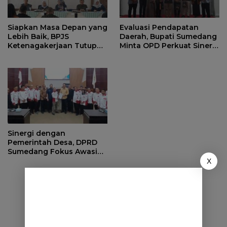
Siapkan Masa Depan yang
Evaluasi Pendapatan
Lebih Baik, BPJS
Daerah, Bupati Sumedang
Ketenagakerjaan Tutup
Minta OPD Perkuat Sinergi
Program Persiapan Kerja
dan Digitalisasi Pajak
di BLK Sumedang
Sinergi dengan
Pemerintah Desa, DPRD
Sumedang Fokus Awasi
Program Strategis
X
Nasional