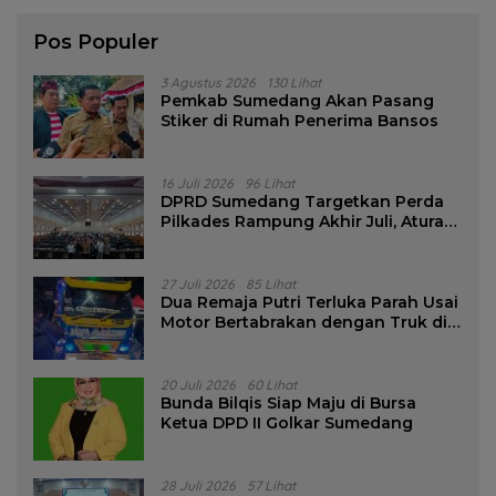
Pos Populer
3 Agustus 2026
130 Lihat
Pemkab Sumedang Akan Pasang
Stiker di Rumah Penerima Bansos
16 Juli 2026
96 Lihat
DPRD Sumedang Targetkan Perda
Pilkades Rampung Akhir Juli, Aturan
Pencalonan Diperjelas
27 Juli 2026
85 Lihat
Dua Remaja Putri Terluka Parah Usai
Motor Bertabrakan dengan Truk di
Tanjungsari Sumedang
20 Juli 2026
60 Lihat
Bunda Bilqis Siap Maju di Bursa
Ketua DPD II Golkar Sumedang
28 Juli 2026
57 Lihat