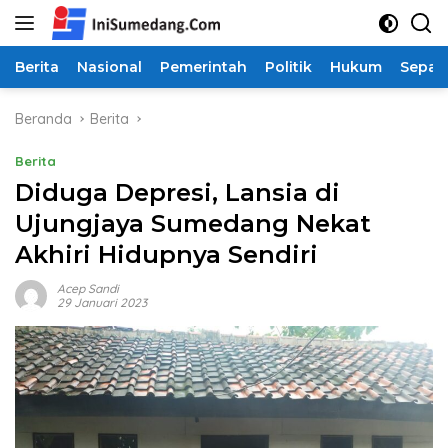
Langsung
ke
konten
Berita
Nasional
Pemerintah
Politik
Hukum
Sepak
Beranda
Berita
Berita
Diduga Depresi, Lansia di
Ujungjaya Sumedang Nekat
Akhiri Hidupnya Sendiri
Acep Sandi
29 Januari 2023