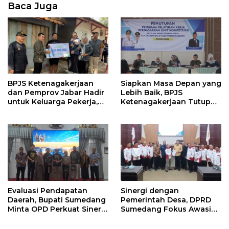
Baca Juga
Siapkan Masa Depan yang
BPJS Ketenagakerjaan
Lebih Baik, BPJS
dan Pemprov Jabar Hadir
Ketenagakerjaan Tutup
untuk Keluarga Pekerja,
Program Persiapan Kerja
Serahkan Manfaat kepada
di BLK Sumedang
Ahli Waris di Sumedang
Evaluasi Pendapatan
Sinergi dengan
Daerah, Bupati Sumedang
Pemerintah Desa, DPRD
Minta OPD Perkuat Sinergi
Sumedang Fokus Awasi
dan Digitalisasi Pajak
Program Strategis
Nasional