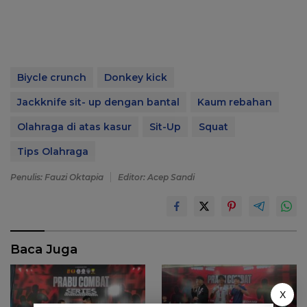
Biycle crunch
Donkey kick
Jackknife sit- up dengan bantal
Kaum rebahan
Olahraga di atas kasur
Sit-Up
Squat
Tips Olahraga
Penulis: Fauzi Oktapia
Editor: Acep Sandi
Baca Juga
X