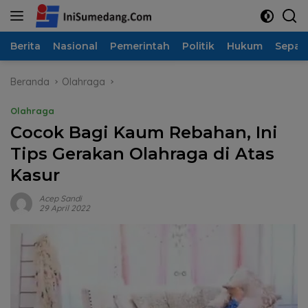
Langsung
ke
konten
Berita
Nasional
Pemerintah
Politik
Hukum
Sepak
Beranda
Olahraga
Olahraga
Cocok Bagi Kaum Rebahan, Ini
Tips Gerakan Olahraga di Atas
Kasur
Acep Sandi
29 April 2022