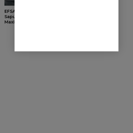
EFSA Jabar Al Ma’soem
Sapu Bersih Gelar Juara di
Maxim Kuala Lumpur Cup
2026