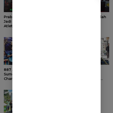
Prabu Combat Series 2026
94 Peserta dari Sejumlah
Jadi Ajang Pembuktian
Daerah dan Dua
Atlet Bela Diri di
Influencer Siap
Sumedang
Bertanding Muay Thai
Prabu Combat Series 2026
Sumedang
887 Atlet dari 33 Klub Ikuti
Pesta Kemenangan
Sumedang Aquatic
Persib, Paguyuban
Championship III Tahun
Pasundan Sumedang
2026
Gelar Nobar dan Bagikan
Doorprize