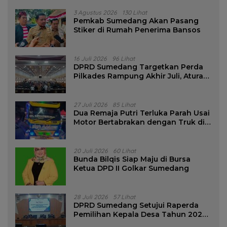
3 Agustus 2026
130 Lihat
Pemkab Sumedang Akan Pasang
Stiker di Rumah Penerima Bansos
16 Juli 2026
96 Lihat
DPRD Sumedang Targetkan Perda
Pilkades Rampung Akhir Juli, Aturan
Pencalonan Diperjelas
27 Juli 2026
85 Lihat
Dua Remaja Putri Terluka Parah Usai
Motor Bertabrakan dengan Truk di
Tanjungsari Sumedang
20 Juli 2026
60 Lihat
Bunda Bilqis Siap Maju di Bursa
Ketua DPD II Golkar Sumedang
28 Juli 2026
57 Lihat
DPRD Sumedang Setujui Raperda
Pemilihan Kepala Desa Tahun 2026
Menjadi Peraturan Daerah