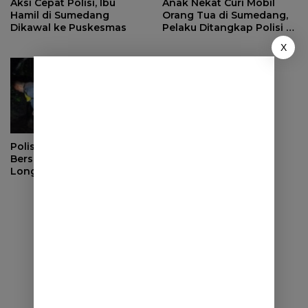
Aksi Cepat Polisi, Ibu
Anak Nekat Curi Mobil
Hamil di Sumedang
Orang Tua di Sumedang,
Dikawal ke Puskesmas
Pelaku Ditangkap Polisi di
Bandung
X
Polisi dan Warga
Bersihkan Material
Longsor di Buahdua