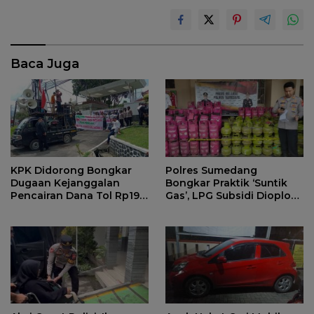
Baca Juga
KPK Didorong Bongkar
Polres Sumedang
Dugaan Kejanggalan
Bongkar Praktik ‘Suntik
Pencairan Dana Tol Rp190
Gas’, LPG Subsidi Dioplos
Miliar di PN Sumedang
Jadi Non-Subsidi