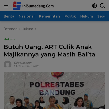
Langsung
ke
konten
Berita
Nasional
Pemerintah
Politik
Hukum
Sepak
Beranda
Hukum
Hukum
Butuh Uang, ART Culik Anak
Majikannya yang Masih Balita
Dila Nashear
13 Desember 2023