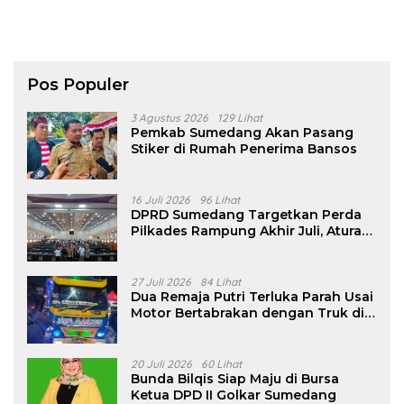
Pos Populer
3 Agustus 2026
129 Lihat
Pemkab Sumedang Akan Pasang
Stiker di Rumah Penerima Bansos
16 Juli 2026
96 Lihat
DPRD Sumedang Targetkan Perda
Pilkades Rampung Akhir Juli, Aturan
Pencalonan Diperjelas
27 Juli 2026
84 Lihat
Dua Remaja Putri Terluka Parah Usai
Motor Bertabrakan dengan Truk di
Tanjungsari Sumedang
20 Juli 2026
60 Lihat
Bunda Bilqis Siap Maju di Bursa
Ketua DPD II Golkar Sumedang