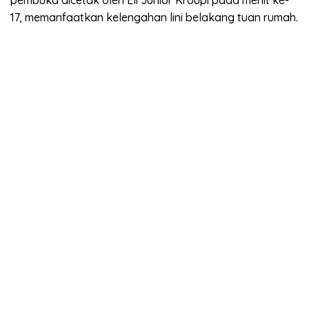
pembuka dicetak oleh Eli Junior Kroupi pada menit ke-
17, memanfaatkan kelengahan lini belakang tuan rumah.