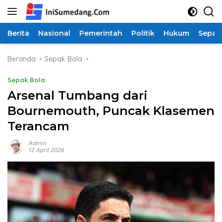
Langsung
ke
konten
Berita
Nasional
Pemerintah
Politik
Hukum
Sepak
Beranda
Sepak Bola
Sepak Bola
Arsenal Tumbang dari
Bournemouth, Puncak Klasemen
Terancam
Admin
12 April 2026