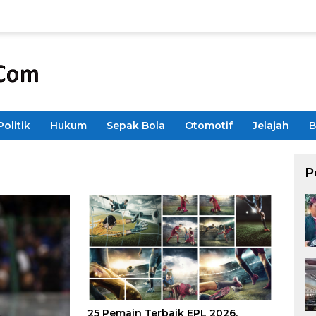
Politik
Hukum
Sepak Bola
Otomotif
Jelajah
B
P
25 Pemain Terbaik EPL 2026,