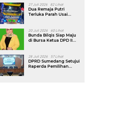
Pencalonan Diperjelas
27 Juli 2026
82 Lihat
Dua Remaja Putri
Terluka Parah Usai
Motor Bertabrakan
dengan Truk di
Tanjungsari Sumedang
20 Juli 2026
60 Lihat
Bunda Bilqis Siap Maju
di Bursa Ketua DPD II
Golkar Sumedang
28 Juli 2026
57 Lihat
DPRD Sumedang Setujui
Raperda Pemilihan
Kepala Desa Tahun
2026 Menjadi Peraturan
Daerah