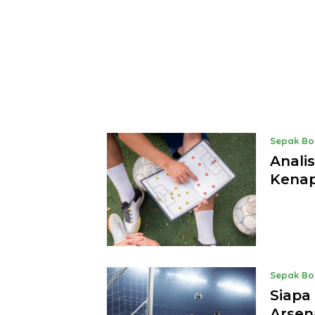
Sepak Bo
Analis
Kenap
Sepak Bo
Siapa
Arsen