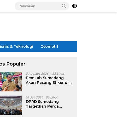
isnis & Teknologi
Otomotif
os Populer
3 Agustus 2026
128 Lihat
Pemkab Sumedang
Akan Pasang Stiker di
Rumah Penerima
Bansos
16 Juli 2026
96 Lihat
DPRD Sumedang
Targetkan Perda
Pilkades Rampung
Akhir Juli, Aturan