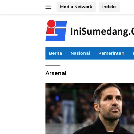
Langsung
Media Network
Indeks
ke
konten
Berita
Nasional
Pemerintah
Arsenal