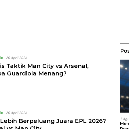
Po
la
20 April 2026
is Taktik Man City vs Arsenal,
a Guardiola Menang?
la
20 April 2026
7 Ag
 Lebih Berpeluang Juara EPL 2026?
Men
al vs Man City
Pem