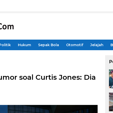
Politik
Hukum
Sepak Bola
Otomotif
Jelajah
B
P
mor soal Curtis Jones: Dia