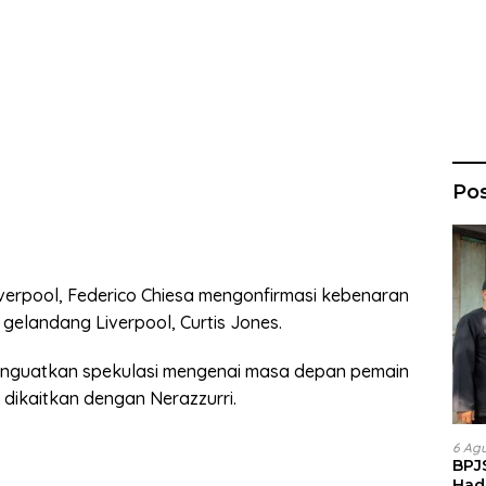
Po
verpool, Federico Chiesa mengonfirmasi kebenaran
 gelandang Liverpool, Curtis Jones.
enguatkan spekulasi mengenai masa depan pemain
 dikaitkan dengan Nerazzurri.
6 Ag
BPJ
Had