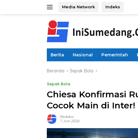
Langsung
Media Network
Indeks
ke
konten
Berita
Nasional
Pemerintah
Beranda
Sepak Bola
Sepak Bola
Chiesa Konfirmasi Ru
Cocok Main di Inter!
Redaksi
7 Juni 2026