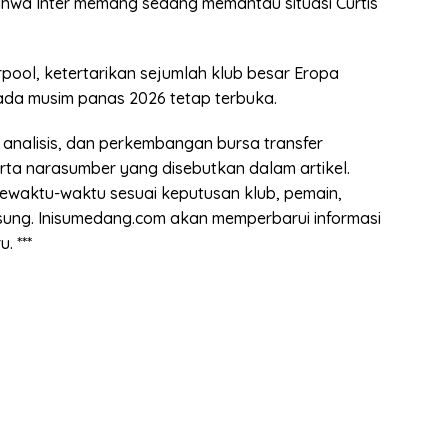
ahwa Inter memang sedang memantau situasi Curtis
pool, ketertarikan sejumlah klub besar Eropa
da musim panas 2026 tetap terbuka.
i, analisis, dan perkembangan bursa transfer
erta narasumber yang disebutkan dalam artikel.
sewaktu-waktu sesuai keputusan klub, pemain,
gsung. Inisumedang.com akan memperbarui informasi
. ***