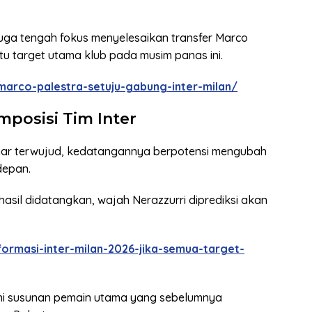
juga tengah fokus menyelesaikan transfer Marco
tu target utama klub pada musim panas ini.
marco-palestra-setuju-gabung-inter-milan/
posisi Tim Inter
enar terwujud, kedatangannya berpotensi mengubah
depan.
rhasil didatangkan, wajah Nerazzurri diprediksi akan
ormasi-inter-milan-2026-jika-semua-target-
hi susunan pemain utama yang sebelumnya