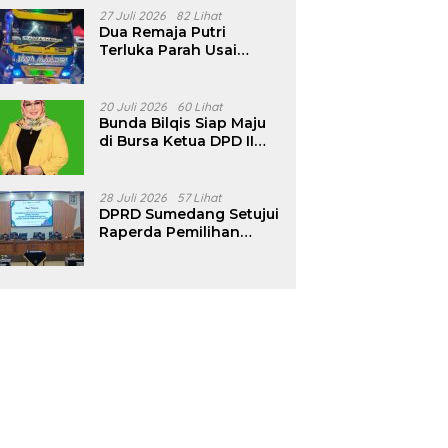
Pencalonan Diperjelas
27 Juli 2026
82 Lihat
Dua Remaja Putri
Terluka Parah Usai
Motor Bertabrakan
dengan Truk di
Tanjungsari Sumedang
20 Juli 2026
60 Lihat
Bunda Bilqis Siap Maju
di Bursa Ketua DPD II
Golkar Sumedang
28 Juli 2026
57 Lihat
DPRD Sumedang Setujui
Raperda Pemilihan
Kepala Desa Tahun
2026 Menjadi Peraturan
Daerah