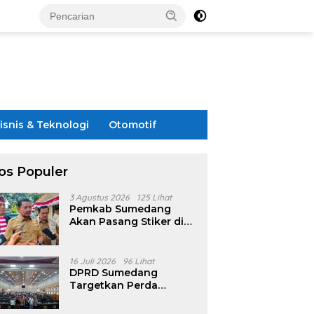
isnis & Teknologi
Otomotif
os Populer
3 Agustus 2026
125 Lihat
Pemkab Sumedang
Akan Pasang Stiker di
Rumah Penerima
Bansos
16 Juli 2026
96 Lihat
DPRD Sumedang
Targetkan Perda
Pilkades Rampung
Akhir Juli, Aturan