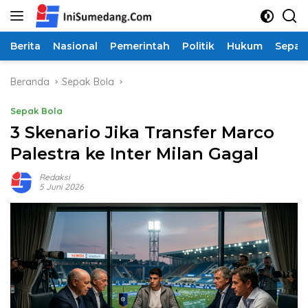
Langsung
ke
konten
Berita
Nasional
Pemerintah
Politik
Hukum
Sepak
Beranda
Sepak Bola
Sepak Bola
3 Skenario Jika Transfer Marco
Palestra ke Inter Milan Gagal
Redaksi
5 Juni 2026