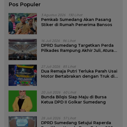
Pos Populer
3 Agustus 2026
130 Lihat
Pemkab Sumedang Akan Pasang
Stiker di Rumah Penerima Bansos
16 Juli 2026
96 Lihat
DPRD Sumedang Targetkan Perda
Pilkades Rampung Akhir Juli, Aturan
Pencalonan Diperjelas
27 Juli 2026
85 Lihat
Dua Remaja Putri Terluka Parah Usai
Motor Bertabrakan dengan Truk di
Tanjungsari Sumedang
20 Juli 2026
60 Lihat
Bunda Bilqis Siap Maju di Bursa
Ketua DPD II Golkar Sumedang
28 Juli 2026
57 Lihat
DPRD Sumedang Setujui Raperda