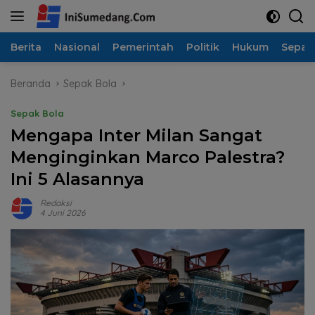
Langsung
ke
konten
Berita
Nasional
Pemerintah
Politik
Hukum
Sepak
Beranda
Sepak Bola
Sepak Bola
Mengapa Inter Milan Sangat
Menginginkan Marco Palestra?
Ini 5 Alasannya
Redaksi
4 Juni 2026