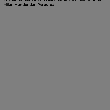
Cristian Romero Makin Dekat ke Atletico Madrid, Inter
Milan Mundur dari Perburuan