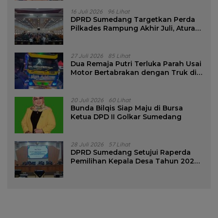
16 Juli 2026
96 Lihat
DPRD Sumedang Targetkan Perda
Pilkades Rampung Akhir Juli, Aturan
Pencalonan Diperjelas
27 Juli 2026
85 Lihat
Dua Remaja Putri Terluka Parah Usai
Motor Bertabrakan dengan Truk di
Tanjungsari Sumedang
20 Juli 2026
60 Lihat
Bunda Bilqis Siap Maju di Bursa
Ketua DPD II Golkar Sumedang
28 Juli 2026
57 Lihat
DPRD Sumedang Setujui Raperda
Pemilihan Kepala Desa Tahun 2026
Menjadi Peraturan Daerah