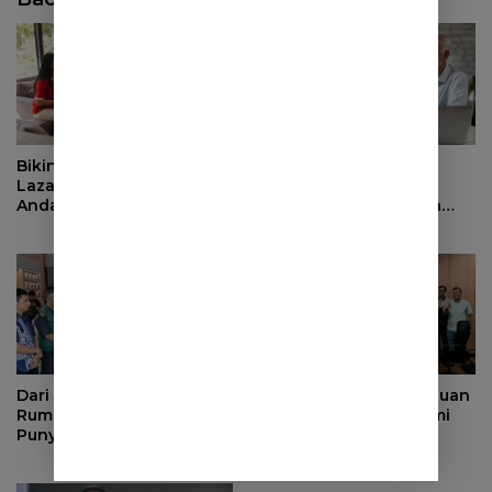
Bikin Nobar Makin Seru,
Langkah-Langkah
Lazada Bagikan 6 Produk
Mempersiapkan
Andalan Sulap Ruang
Keuangan untuk Masa
Keluarga Jadi Tribun VIP
Pensiun yang Lebih Aman
Dari Jualan Keliling ke tiap
Sumedang Siap Jadi Tuan
Rumah, Kini Kingcom ACC
Rumah Forum Ekonomi
Punya Outlet 3 Lantai
Regional