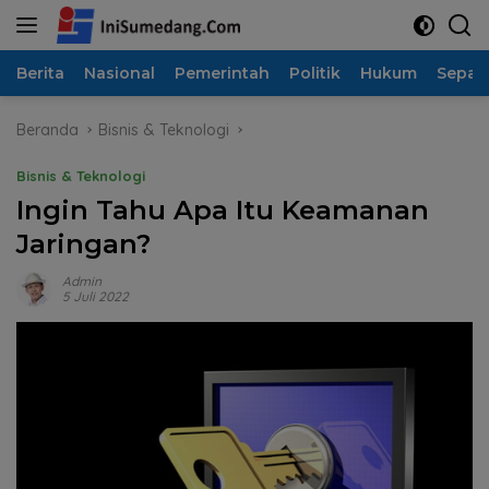
Langsung
ke
konten
Berita
Nasional
Pemerintah
Politik
Hukum
Sepak
Beranda
Bisnis & Teknologi
Bisnis & Teknologi
Ingin Tahu Apa Itu Keamanan
Jaringan?
Admin
5 Juli 2022