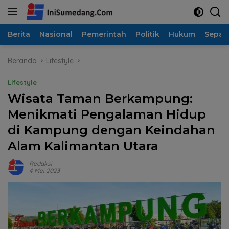
Langsung
ke
konten
Berita
Nasional
Pemerintah
Politik
Hukum
Sepak
Beranda
Lifestyle
Lifestyle
Wisata Taman Berkampung:
Menikmati Pengalaman Hidup
di Kampung dengan Keindahan
Alam Kalimantan Utara
Redaksi
4 Mei 2023