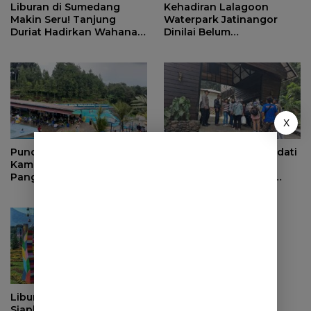
Liburan di Sumedang
Kehadiran Lalagoon
Makin Seru! Tanjung
Waterpark Jatinangor
Duriat Hadirkan Wahana
Dinilai Belum
Outbound Baru dengan
Dipersiapkan Matang
Panorama Sunrise
Jatigede
X
Puncak Libur Lebaran,
Ribuan Wisatawan Padati
Kampung Wisata
Objek Wisata di
Pangjugjugan Diserbu
Sumedang saat Libur
3.000 Pengunjung per
Lebaran
Hari
Libur Lebaran, Janspark
Siapkan Event High