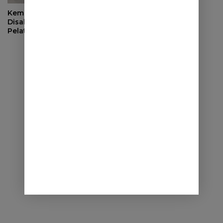
Kemnaker Dorong
Disabilitas Mandiri Lewat
Pelatihan Wirausaha