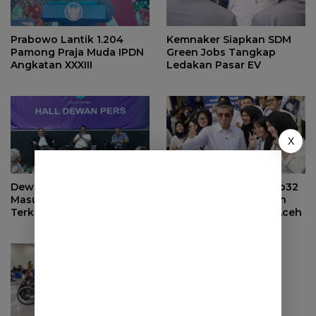
Prabowo Lantik 1.204
Kemnaker Siapkan SDM
Pamong Praja Muda IPDN
Green Jobs Tangkap
Angkatan XXXIII
Ledakan Pasar EV
X
Dewan Pers Serahkan
Kemnaker Salurkan Rp32
Masukan ke Pemerintah
Miliar untuk Pemulihan
Terkait Perlindungan
Ekonomi Sumut dan Aceh
Karya Jurnalistik dalam
RUU Hak Cipta