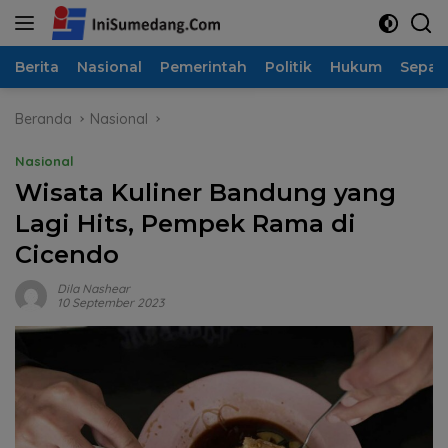
Langsung
ke
konten
Berita
Nasional
Pemerintah
Politik
Hukum
Sepak
Beranda
Nasional
Nasional
Wisata Kuliner Bandung yang
Lagi Hits, Pempek Rama di
Cicendo
Dila Nashear
10 September 2023