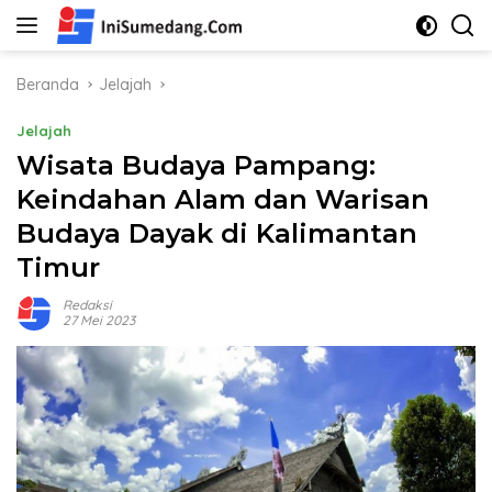
Langsung
ke
konten
Beranda
Jelajah
Jelajah
Wisata Budaya Pampang:
Keindahan Alam dan Warisan
Budaya Dayak di Kalimantan
Timur
Redaksi
27 Mei 2023