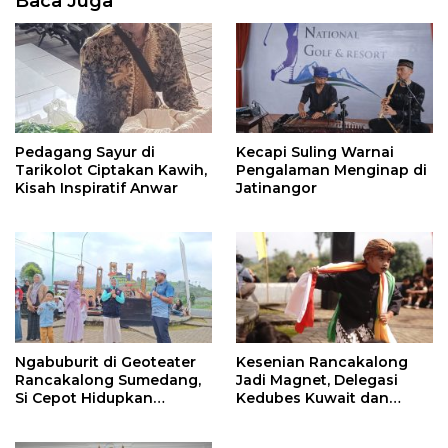
Baca Juga
Pedagang Sayur di
Kecapi Suling Warnai
Tarikolot Ciptakan Kawih,
Pengalaman Menginap di
Kisah Inspiratif Anwar
Jatinangor
Ngabuburit di Geoteater
Kesenian Rancakalong
Rancakalong Sumedang,
Jadi Magnet, Delegasi
Si Cepot Hidupkan
Kedubes Kuwait dan
Nuansa Budaya dan
Investor Terpukau di
Dakwah
Sumedang