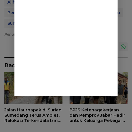
Alih Fungsi Lahan
Banjir Bandang
BKSDA
Pemda Sumedang
Perkebunan Teh Margawindu
Sumedang
WALHI
Wisata Cisoka
Penulis: Dadi Supriadi
Editor: Acep Sandi
Baca Juga
Jalan Haurpapak di Surian
BPJS Ketenagakerjaan
Sumedang Terus Ambles,
dan Pemprov Jabar Hadir
Relokasi Terkendala Izin
untuk Keluarga Pekerja,
Kementerian Kehutanan
Serahkan Manfaat kepada
Ahli Waris di Sumedang