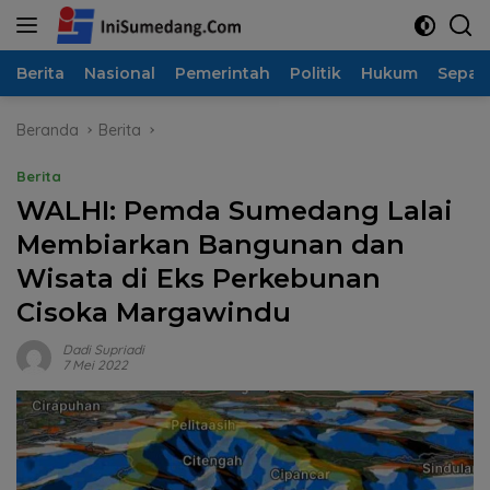
Langsung
ke
konten
Berita
Nasional
Pemerintah
Politik
Hukum
Sepak
Beranda
Berita
Berita
WALHI: Pemda Sumedang Lalai
Membiarkan Bangunan dan
Wisata di Eks Perkebunan
Cisoka Margawindu
Dadi Supriadi
7 Mei 2022