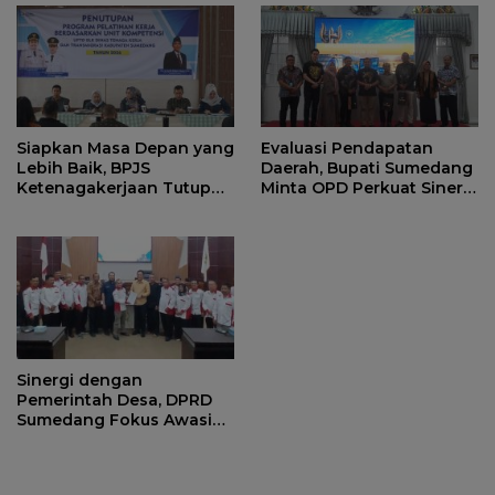
Siapkan Masa Depan yang
Evaluasi Pendapatan
Lebih Baik, BPJS
Daerah, Bupati Sumedang
Ketenagakerjaan Tutup
Minta OPD Perkuat Sinergi
Program Persiapan Kerja
dan Digitalisasi Pajak
di BLK Sumedang
Sinergi dengan
Pemerintah Desa, DPRD
Sumedang Fokus Awasi
Program Strategis
Nasional