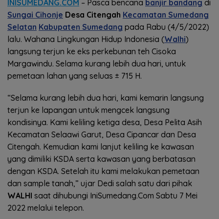
INISUMEDANG.COM
– Pasca bencana
banjir bandang
di
Sungai Cihonje
Desa Citengah
Kecamatan Sumedang
Selatan
Kabupaten Sumedang
pada Rabu (4/5/2022)
lalu. Wahana Lingkungan Hidup Indonesia (
Walhi
)
langsung terjun ke eks perkebunan teh Cisoka
Margawindu. Selama kurang lebih dua hari, untuk
pemetaan lahan yang seluas ± 715 H.
“Selama kurang lebih dua hari, kami kemarin langsung
terjun ke lapangan untuk mengcek langsung
kondisinya. Kami keliling ketiga desa, Desa Pelita Asih
Kecamatan Selaawi Garut, Desa Cipancar dan Desa
Citengah. Kemudian kami lanjut keliling ke kawasan
yang dimiliki KSDA serta kawasan yang berbatasan
dengan KSDA. Setelah itu kami melakukan pemetaan
dan sample tanah,” ujar Dedi salah satu dari pihak
WALHI
saat dihubungi IniSumedang.Com Sabtu 7 Mei
2022 melalui telepon.