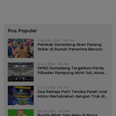
Pos Populer
3 Agustus 2026
130 Lihat
Pemkab Sumedang Akan Pasang
Stiker di Rumah Penerima Bansos
16 Juli 2026
96 Lihat
DPRD Sumedang Targetkan Perda
Pilkades Rampung Akhir Juli, Aturan
Pencalonan Diperjelas
27 Juli 2026
85 Lihat
Dua Remaja Putri Terluka Parah Usai
Motor Bertabrakan dengan Truk di
Tanjungsari Sumedang
20 Juli 2026
60 Lihat
Bunda Bilqis Siap Maju di Bursa