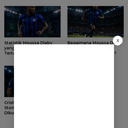
X
Statistik Moussa Diaby
Bagaimana Moussa Diaby
yang Membuat Inter Milan
Bisa Mengubah
Tertarik Merekrutnya
Permainan Inter Milan?
Cristian Romero vs John
Stones, Siapa yang Lebih
Dibutuhkan Inter Milan?