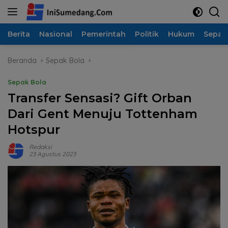
Langsung
ke
konten
Berita
Nasional
Pemerintah
Politik
Hukum
Sepak
Beranda
Sepak Bola
Sepak Bola
Transfer Sensasi? Gift Orban
Dari Gent Menuju Tottenham
Hotspur
Redaksi
23 Agustus 2023