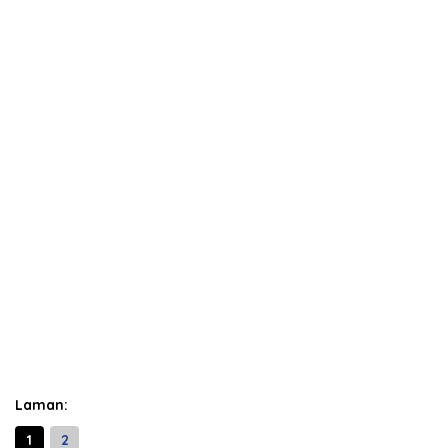
Laman:
1
2