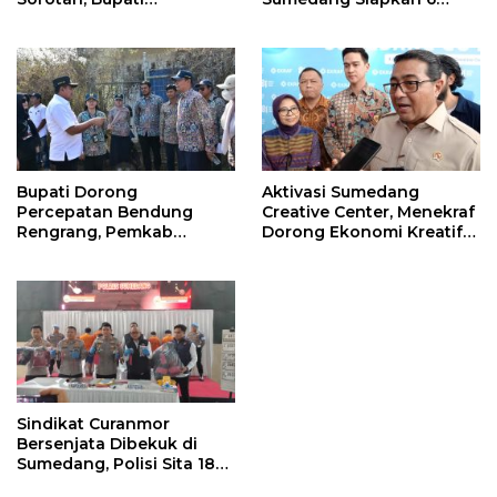
Langkah Air Segera
Sumedang Minta
Mengalir ke Sawah
Pengamanan Diperketat
Bupati Dorong
Aktivasi Sumedang
Percepatan Bendung
Creative Center, Menekraf
Rengrang, Pemkab
Dorong Ekonomi Kreatif
Siapkan Langkah
Sumedang Naik Kelas
Sementara untuk Bantu
Lewat Digitalisasi
Petani
Sindikat Curanmor
Bersenjata Dibekuk di
Sumedang, Polisi Sita 18
Motor Curian