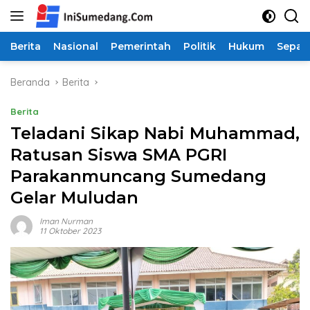
Langsung
ke
konten
Berita
Nasional
Pemerintah
Politik
Hukum
Sepak
Beranda
Berita
Berita
Teladani Sikap Nabi Muhammad,
Ratusan Siswa SMA PGRI
Parakanmuncang Sumedang
Gelar Muludan
Iman Nurman
11 Oktober 2023