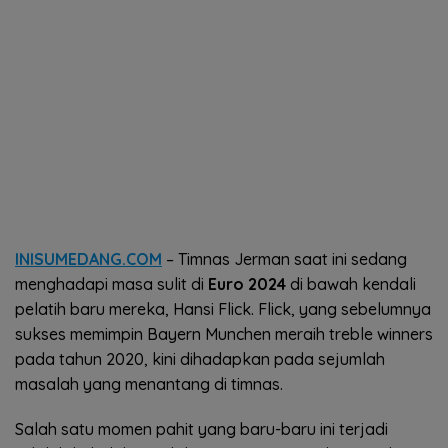
INISUMEDANG.COM
– Timnas Jerman saat ini sedang
menghadapi masa sulit di
Euro 2024
di bawah kendali
pelatih baru mereka, Hansi Flick. Flick, yang sebelumnya
sukses memimpin Bayern Munchen meraih treble winners
pada tahun 2020, kini dihadapkan pada sejumlah
masalah yang menantang di timnas.
Salah satu momen pahit yang baru-baru ini terjadi