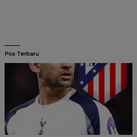
Pos Terbaru