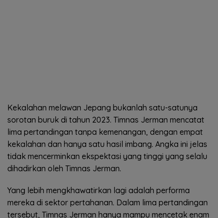
Kekalahan melawan Jepang bukanlah satu-satunya
sorotan buruk di tahun 2023. Timnas Jerman mencatat
lima pertandingan tanpa kemenangan, dengan empat
kekalahan dan hanya satu hasil imbang. Angka ini jelas
tidak mencerminkan ekspektasi yang tinggi yang selalu
dihadirkan oleh Timnas Jerman.
Yang lebih mengkhawatirkan lagi adalah performa
mereka di sektor pertahanan. Dalam lima pertandingan
tersebut, Timnas Jerman hanya mampu mencetak enam