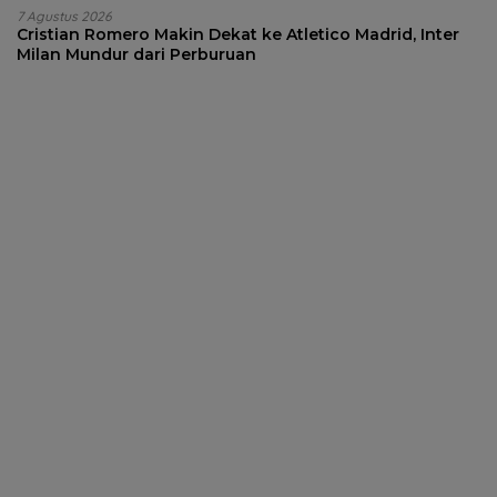
7 Agustus 2026
Cristian Romero Makin Dekat ke Atletico Madrid, Inter
Milan Mundur dari Perburuan