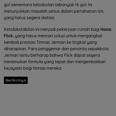
gol sementara kebobolan sebanyak 16 gol. Ini
menunjukkan masalah serius dalam pertahanan tim,
yang harus segera diatasi.
Ketidakstabilan ini menjadi pekerjaan rumah bagi
Hansi
Flick
, yang harus mencari solusi untuk mengangkat
kembali prestasi Timnas Jerman ke tingkat yang
diharapkan. Para penggemar dan pencinta sepakbola
Jerman tentu berharap bahwa Flick dapat segera
menemukan formula yang tepat dan mengembalikan
kejayaan bagi timnas mereka.
Berikutnya