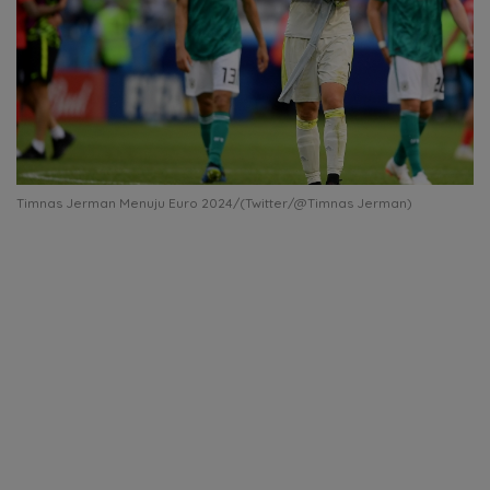
Timnas Jerman Menuju Euro 2024/(Twitter/@Timnas Jerman)