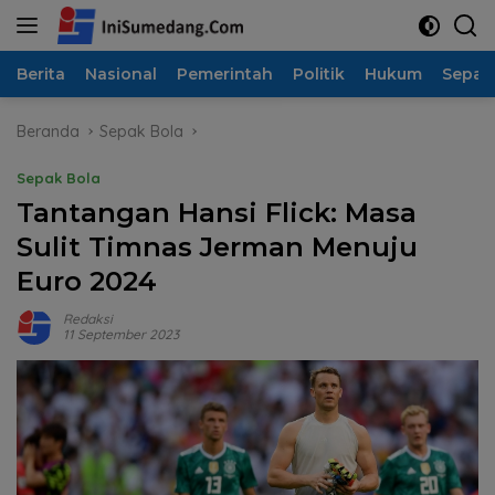
Langsung
ke
konten
Berita
Nasional
Pemerintah
Politik
Hukum
Sepak
Beranda
Sepak Bola
Sepak Bola
Tantangan Hansi Flick: Masa
Sulit Timnas Jerman Menuju
Euro 2024
Redaksi
11 September 2023