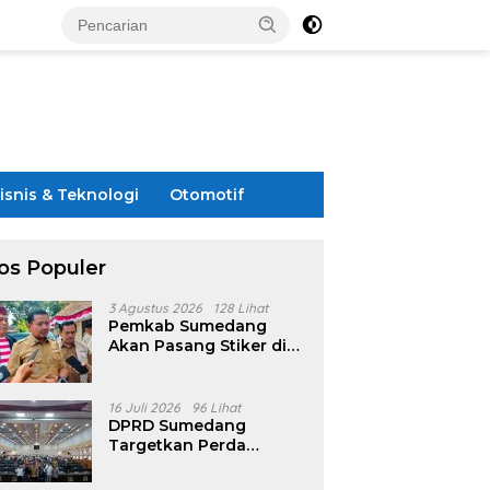
isnis & Teknologi
Otomotif
os Populer
3 Agustus 2026
128 Lihat
Pemkab Sumedang
Akan Pasang Stiker di
Rumah Penerima
Bansos
16 Juli 2026
96 Lihat
DPRD Sumedang
Targetkan Perda
Pilkades Rampung
Akhir Juli, Aturan