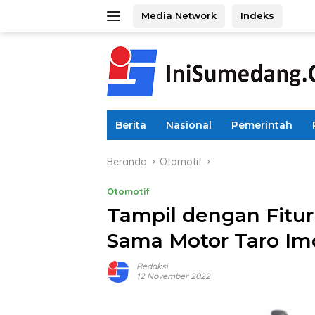
Langsung
Media Network
Indeks
ke
konten
Berita
Nasional
Pemerintah
Beranda
Otomotif
Otomotif
Tampil dengan Fitur
Sama Motor Taro Im
Redaksi
12 November 2022