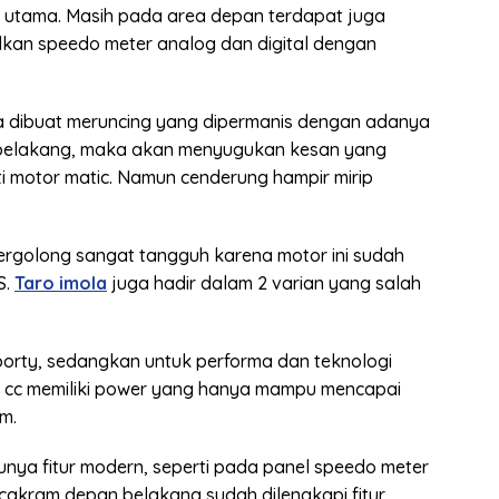
u utama. Masih pada area depan terdapat juga
kan speedo meter analog dan digital dengan
a dibuat meruncing yang dipermanis dengan adanya
ari belakang, maka akan menyugukan kesan yang
i motor matic. Namun cenderung hampir mirip
 tergolong sangat tangguh karena motor ini sudah
S.
Taro imola
juga hadir dalam 2 varian yang salah
orty, sedangkan untuk performa dan teknologi
 150 cc memiliki power yang hanya mampu mencapai
m.
punya fitur modern, seperti pada panel speedo meter
 cakram depan belakang sudah dilengkapi fitur