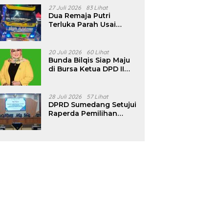
Pencalonan Diperjelas
27 Juli 2026
83 Lihat
Dua Remaja Putri
Terluka Parah Usai
Motor Bertabrakan
dengan Truk di
Tanjungsari Sumedang
20 Juli 2026
60 Lihat
Bunda Bilqis Siap Maju
di Bursa Ketua DPD II
Golkar Sumedang
28 Juli 2026
57 Lihat
DPRD Sumedang Setujui
Raperda Pemilihan
Kepala Desa Tahun
2026 Menjadi Peraturan
Daerah