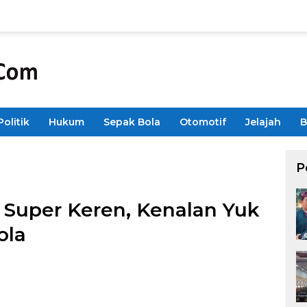
Politik
Hukum
Sepak Bola
Otomotif
Jelajah
B
P
 Super Keren, Kenalan Yuk
ola