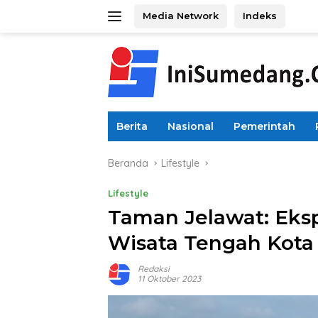
Langsung
Media Network
Indeks
ke
konten
Berita
Nasional
Pemerintah
Beranda
Lifestyle
Lifestyle
Taman Jelawat: Eks
Wisata Tengah Kota
Redaksi
11 Oktober 2023