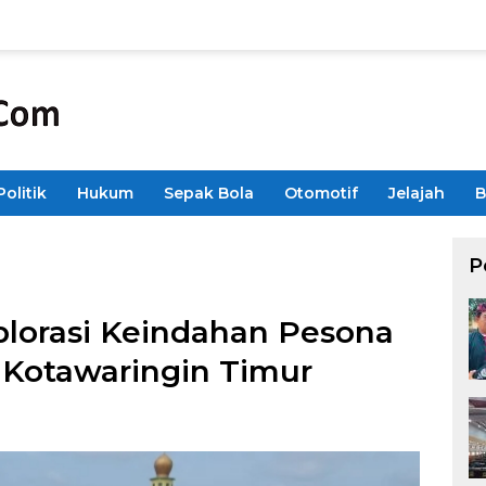
Politik
Hukum
Sepak Bola
Otomotif
Jelajah
B
P
plorasi Keindahan Pesona
 Kotawaringin Timur