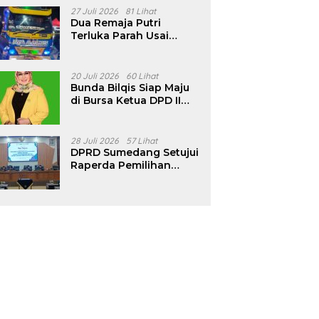
Pencalonan Diperjelas
27 Juli 2026
81 Lihat
Dua Remaja Putri
Terluka Parah Usai
Motor Bertabrakan
dengan Truk di
Tanjungsari Sumedang
20 Juli 2026
60 Lihat
Bunda Bilqis Siap Maju
di Bursa Ketua DPD II
Golkar Sumedang
28 Juli 2026
57 Lihat
DPRD Sumedang Setujui
Raperda Pemilihan
Kepala Desa Tahun
2026 Menjadi Peraturan
Daerah