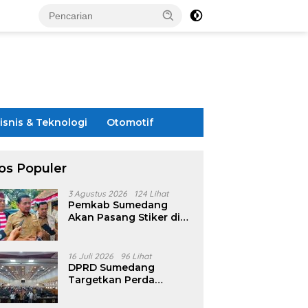
isnis & Teknologi
Otomotif
os Populer
3 Agustus 2026
124 Lihat
Pemkab Sumedang
Akan Pasang Stiker di
Rumah Penerima
Bansos
16 Juli 2026
96 Lihat
DPRD Sumedang
Targetkan Perda
Pilkades Rampung
Akhir Juli, Aturan