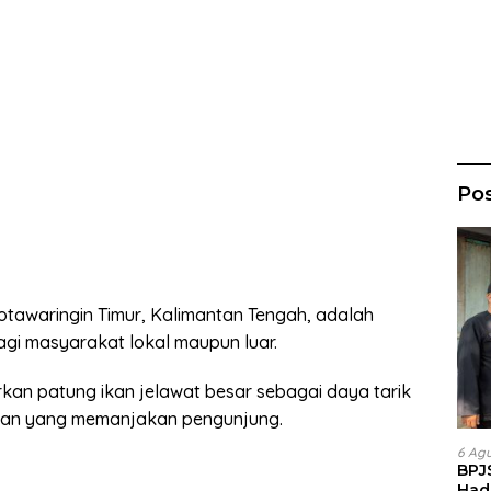
Po
awaringin Timur, Kalimantan Tengah, adalah
agi masyarakat lokal maupun luar.
kan patung ikan jelawat besar sebagai daya tarik
nan yang memanjakan pengunjung.
6 Ag
BPJ
Had