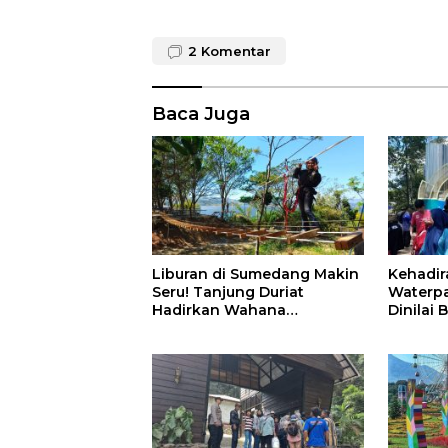
2
Komentar
Baca Juga
Liburan di Sumedang Makin
Kehadir
Seru! Tanjung Duriat
Waterpa
Hadirkan Wahana
Dinilai
Outbound Baru dengan
Matang
Panorama Sunrise Jatigede