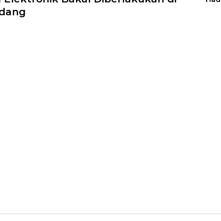
Man
dang