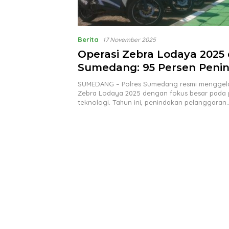
Berita
17 November 2025
Operasi Zebra Lodaya 2025 
Sumedang: 95 Persen Peni
Gunakan ETLE, Pelanggar T
SUMEDANG – Polres Sumedang resmi menggela
Lagi Mengelak
Zebra Lodaya 2025 dengan fokus besar pad
teknologi. Tahun ini, penindakan pelanggaran