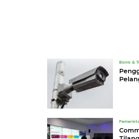
Bisnis & 
Penggu
Pelang
Pemerint
Comma
Tilan