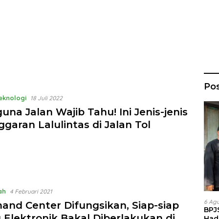
Po
Teknologi
18 Juli 2022
na Jalan Wajib Tahu! Ini Jenis-jenis
garan Lalulintas di Jalan Tol
ah
4 Februari 2021
6 Ag
nd Center Difungsikan, Siap-siap
BPJ
g Elektronik Bakal Diberlakukan di
Had