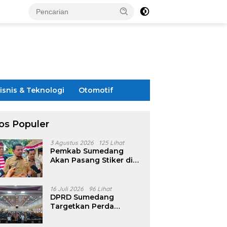
isnis & Teknologi
Otomotif
os Populer
3 Agustus 2026
125 Lihat
Pemkab Sumedang
Akan Pasang Stiker di
Rumah Penerima
Bansos
16 Juli 2026
96 Lihat
DPRD Sumedang
Targetkan Perda
Pilkades Rampung
Akhir Juli, Aturan