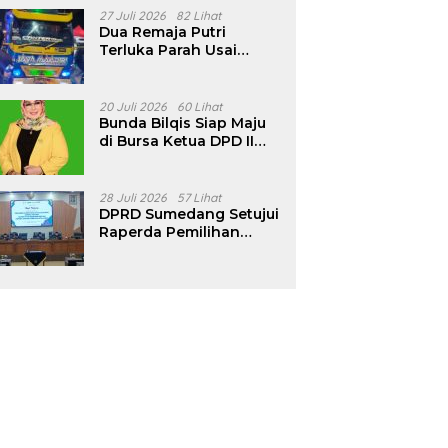
Pencalonan Diperjelas
27 Juli 2026
82 Lihat
Dua Remaja Putri
Terluka Parah Usai
Motor Bertabrakan
dengan Truk di
Tanjungsari Sumedang
20 Juli 2026
60 Lihat
Bunda Bilqis Siap Maju
di Bursa Ketua DPD II
Golkar Sumedang
28 Juli 2026
57 Lihat
DPRD Sumedang Setujui
Raperda Pemilihan
Kepala Desa Tahun
2026 Menjadi Peraturan
Daerah