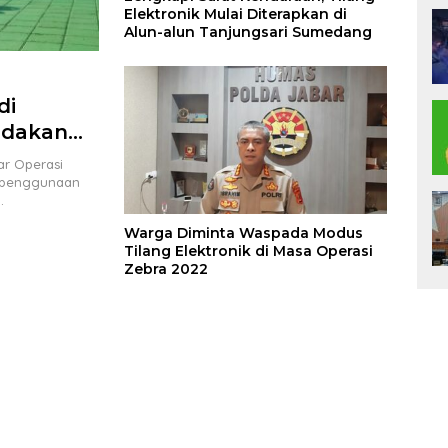
Elektronik Mulai Diterapkan di
Alun-alun Tanjungsari Sumedang
di
ndakan
ak Bisa
r Operasi
a penggunaan
…
Warga Diminta Waspada Modus
Tilang Elektronik di Masa Operasi
Zebra 2022