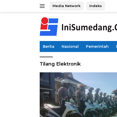
Langsung
Media Network
Indeks
ke
konten
Berita
Nasional
Pemerintah
Tilang Elektronik