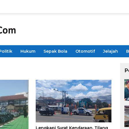
Politik
Hukum
Sepak Bola
Otomotif
Jelajah
B
P
Lengkapi Surat Kendaraan, Tilang