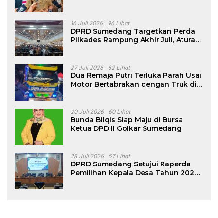
16 Juli 2026
96 Lihat
DPRD Sumedang Targetkan Perda
Pilkades Rampung Akhir Juli, Aturan
Pencalonan Diperjelas
27 Juli 2026
82 Lihat
Dua Remaja Putri Terluka Parah Usai
Motor Bertabrakan dengan Truk di
Tanjungsari Sumedang
20 Juli 2026
60 Lihat
Bunda Bilqis Siap Maju di Bursa
Ketua DPD II Golkar Sumedang
28 Juli 2026
57 Lihat
DPRD Sumedang Setujui Raperda
Pemilihan Kepala Desa Tahun 2026
Menjadi Peraturan Daerah