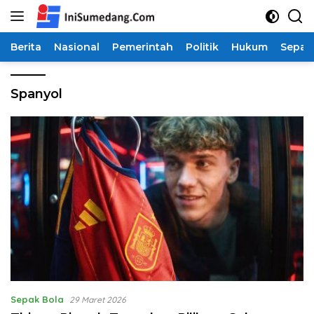
Langsung
ke
konten
Berita
Nasional
Pemerintah
Politik
Hukum
Sepak
Spanyol
Sepak Bola
29 Maret 2026