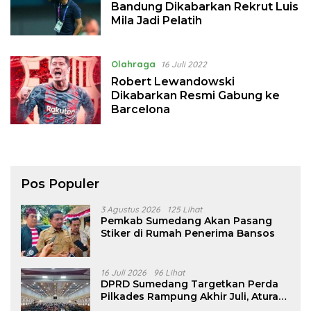
Bandung Dikabarkan Rekrut Luis
Mila Jadi Pelatih
Olahraga
16 Juli 2022
Robert Lewandowski
Dikabarkan Resmi Gabung ke
Barcelona
Pos Populer
3 Agustus 2026
125 Lihat
Pemkab Sumedang Akan Pasang
Stiker di Rumah Penerima Bansos
16 Juli 2026
96 Lihat
DPRD Sumedang Targetkan Perda
Pilkades Rampung Akhir Juli, Aturan
Pencalonan Diperjelas