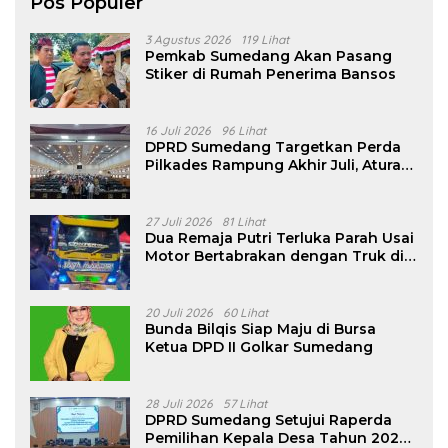
Pos Populer
3 Agustus 2026
119 Lihat
Pemkab Sumedang Akan Pasang
Stiker di Rumah Penerima Bansos
16 Juli 2026
96 Lihat
DPRD Sumedang Targetkan Perda
Pilkades Rampung Akhir Juli, Aturan
Pencalonan Diperjelas
27 Juli 2026
81 Lihat
Dua Remaja Putri Terluka Parah Usai
Motor Bertabrakan dengan Truk di
Tanjungsari Sumedang
20 Juli 2026
60 Lihat
Bunda Bilqis Siap Maju di Bursa
Ketua DPD II Golkar Sumedang
28 Juli 2026
57 Lihat
DPRD Sumedang Setujui Raperda
Pemilihan Kepala Desa Tahun 2026