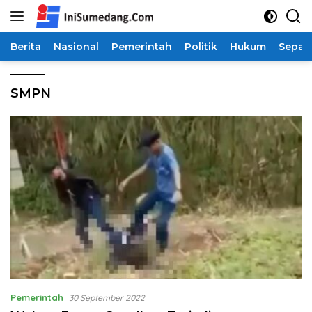
Langsung
ke
konten
Berita
Nasional
Pemerintah
Politik
Hukum
Sepak
SMPN
Pemerintah
30 September 2022