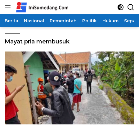
Langsung
ke
konten
Berita
Nasional
Pemerintah
Politik
Hukum
Sepak
Mayat pria membusuk