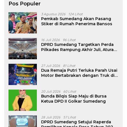
Pos Populer
3 Agustus 2026
124 Lihat
Pemkab Sumedang Akan Pasang
Stiker di Rumah Penerima Bansos
16 Juli 2026
96 Lihat
DPRD Sumedang Targetkan Perda
Pilkades Rampung Akhir Juli, Aturan
Pencalonan Diperjelas
27 Juli 2026
81 Lihat
Dua Remaja Putri Terluka Parah Usai
Motor Bertabrakan dengan Truk di
Tanjungsari Sumedang
20 Juli 2026
60 Lihat
Bunda Bilqis Siap Maju di Bursa
Ketua DPD II Golkar Sumedang
28 Juli 2026
57 Lihat
DPRD Sumedang Setujui Raperda