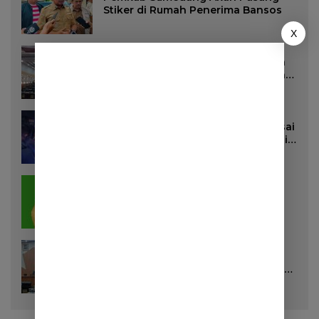
Stiker di Rumah Penerima Bansos
X
16 Juli 2026
96 Lihat
DPRD Sumedang Targetkan Perda
Pilkades Rampung Akhir Juli, Aturan
Pencalonan Diperjelas
27 Juli 2026
85 Lihat
Dua Remaja Putri Terluka Parah Usai
Motor Bertabrakan dengan Truk di
Tanjungsari Sumedang
20 Juli 2026
60 Lihat
Bunda Bilqis Siap Maju di Bursa
Ketua DPD II Golkar Sumedang
28 Juli 2026
57 Lihat
DPRD Sumedang Setujui Raperda
Pemilihan Kepala Desa Tahun 2026
Menjadi Peraturan Daerah