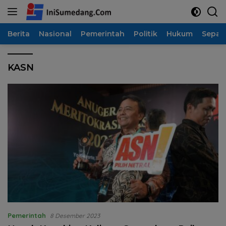
Langsung
ke
konten
Berita
Nasional
Pemerintah
Politik
Hukum
Sepak
KASN
Pemerintah
8 Desember 2023