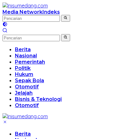
Langsung
ke
Media Network
Indeks
konten
Berita
Nasional
Pemerintah
Politik
Hukum
Sepak Bola
Otomotif
Jelajah
Bisnis & Teknologi
Otomotif
Berita