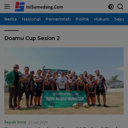
Langsung
ke
konten
Berita
Nasional
Pemerintah
Politik
Hukum
Sepak
Doamu Cup Sesion 2
Sepak Bola
27 Juli 2024