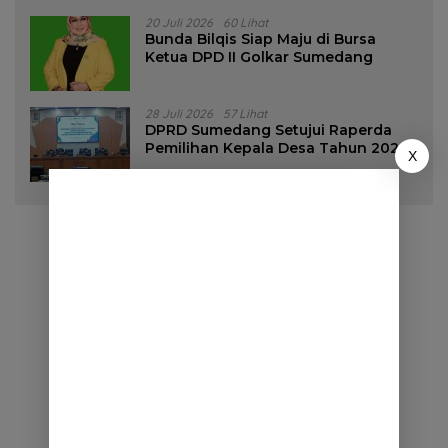
20 Juli 2026
60 Lihat
Bunda Bilqis Siap Maju di Bursa
Ketua DPD II Golkar Sumedang
28 Juli 2026
57 Lihat
DPRD Sumedang Setujui Raperda
Pemilihan Kepala Desa Tahun 2026
X
Menjadi Peraturan Daerah