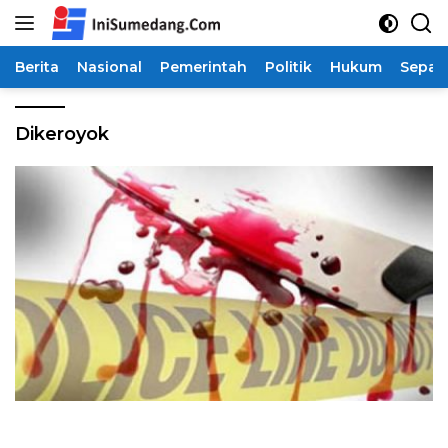
Langsung
ke
konten
Berita
Nasional
Pemerintah
Politik
Hukum
Sepak
Dikeroyok