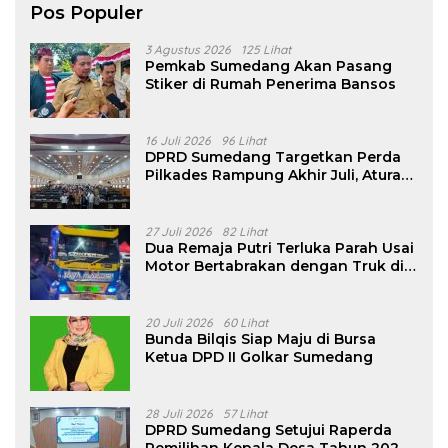
Pos Populer
3 Agustus 2026
125 Lihat
Pemkab Sumedang Akan Pasang
Stiker di Rumah Penerima Bansos
16 Juli 2026
96 Lihat
DPRD Sumedang Targetkan Perda
Pilkades Rampung Akhir Juli, Aturan
Pencalonan Diperjelas
27 Juli 2026
82 Lihat
Dua Remaja Putri Terluka Parah Usai
Motor Bertabrakan dengan Truk di
Tanjungsari Sumedang
20 Juli 2026
60 Lihat
Bunda Bilqis Siap Maju di Bursa
Ketua DPD II Golkar Sumedang
28 Juli 2026
57 Lihat
DPRD Sumedang Setujui Raperda