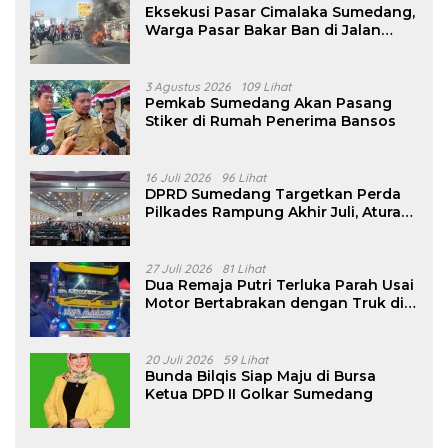
Eksekusi Pasar Cimalaka Sumedang,
Warga Pasar Bakar Ban di Jalan
Nasional
3 Agustus 2026
109 Lihat
Pemkab Sumedang Akan Pasang
Stiker di Rumah Penerima Bansos
16 Juli 2026
96 Lihat
DPRD Sumedang Targetkan Perda
Pilkades Rampung Akhir Juli, Aturan
Pencalonan Diperjelas
27 Juli 2026
81 Lihat
Dua Remaja Putri Terluka Parah Usai
Motor Bertabrakan dengan Truk di
Tanjungsari Sumedang
20 Juli 2026
59 Lihat
Bunda Bilqis Siap Maju di Bursa
Ketua DPD II Golkar Sumedang