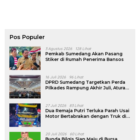
Pos Populer
3 Agustus 2026
128 Lihat
Pemkab Sumedang Akan Pasang
Stiker di Rumah Penerima Bansos
16 Juli 2026
96 Lihat
DPRD Sumedang Targetkan Perda
Pilkades Rampung Akhir Juli, Aturan
Pencalonan Diperjelas
27 Juli 2026
83 Lihat
Dua Remaja Putri Terluka Parah Usai
Motor Bertabrakan dengan Truk di
Tanjungsari Sumedang
20 Juli 2026
60 Lihat
Bunda Bilqis Siap Maju di Bursa