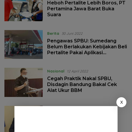
Heboh Pertalite Lebih Boros, PT
Pertamina Jawa Barat Buka
Suara
Berita
30 Juni 2022
Pengawas SPBU: Sumedang
Belum Berlakukan Kebijakan Beli
Pertalite Pakai Aplikasi
MyPertamina
Nasional
12 April 2022
Cegah Praktik Nakal SPBU,
Disdagin Bandung Bakal Cek
Alat Ukur BBM
X
Berita
20 Maret 2022
4 Hal Ini Bakal Terjadi Jika
Presiden Rusia Vladimir Putin
Ngambek