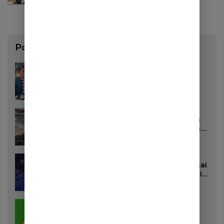
Pos Populer
3 Agustus 2026
130 Lihat
Pemkab Sumedang Akan Pasang
Stiker di Rumah Penerima Bansos
16 Juli 2026
96 Lihat
DPRD Sumedang Targetkan Perda
Pilkades Rampung Akhir Juli, Aturan
Pencalonan Diperjelas
27 Juli 2026
85 Lihat
Dua Remaja Putri Terluka Parah Usai
Motor Bertabrakan dengan Truk di
Tanjungsari Sumedang
20 Juli 2026
60 Lihat
Bunda Bilqis Siap Maju di Bursa
Ketua DPD II Golkar Sumedang