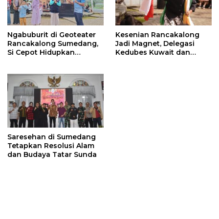
Ngabuburit di Geoteater
Kesenian Rancakalong
Rancakalong Sumedang,
Jadi Magnet, Delegasi
Si Cepot Hidupkan
Kedubes Kuwait dan
Nuansa Budaya dan
Investor Terpukau di
Dakwah
Sumedang
Saresehan di Sumedang
Tetapkan Resolusi Alam
dan Budaya Tatar Sunda