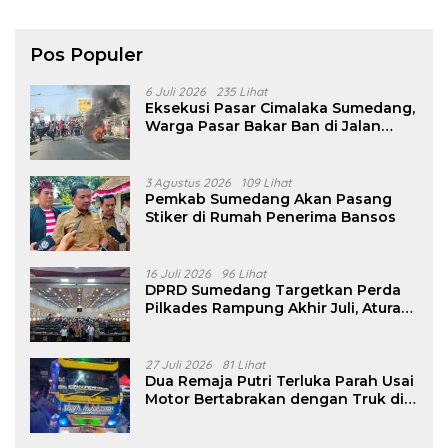
Pos Populer
6 Juli 2026
235 Lihat
Eksekusi Pasar Cimalaka Sumedang,
Warga Pasar Bakar Ban di Jalan
Nasional
3 Agustus 2026
109 Lihat
Pemkab Sumedang Akan Pasang
Stiker di Rumah Penerima Bansos
16 Juli 2026
96 Lihat
DPRD Sumedang Targetkan Perda
Pilkades Rampung Akhir Juli, Aturan
Pencalonan Diperjelas
27 Juli 2026
81 Lihat
Dua Remaja Putri Terluka Parah Usai
Motor Bertabrakan dengan Truk di
Tanjungsari Sumedang