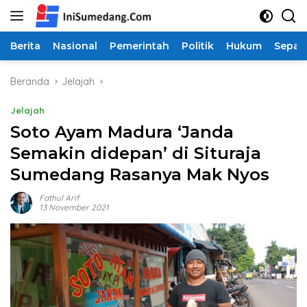
Langsung
ke
konten
Berita
Nasional
Pemerintah
Politik
Hukum
Sepak
Beranda
Jelajah
Jelajah
Soto Ayam Madura ‘Janda
Semakin didepan’ di Situraja
Sumedang Rasanya Mak Nyos
Fathul Arif
13 November 2021