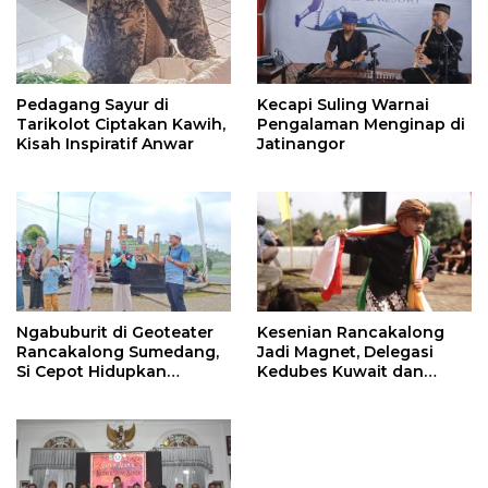
Pedagang Sayur di
Kecapi Suling Warnai
Tarikolot Ciptakan Kawih,
Pengalaman Menginap di
Kisah Inspiratif Anwar
Jatinangor
Ngabuburit di Geoteater
Kesenian Rancakalong
Rancakalong Sumedang,
Jadi Magnet, Delegasi
Si Cepot Hidupkan
Kedubes Kuwait dan
Nuansa Budaya dan
Investor Terpukau di
Dakwah
Sumedang