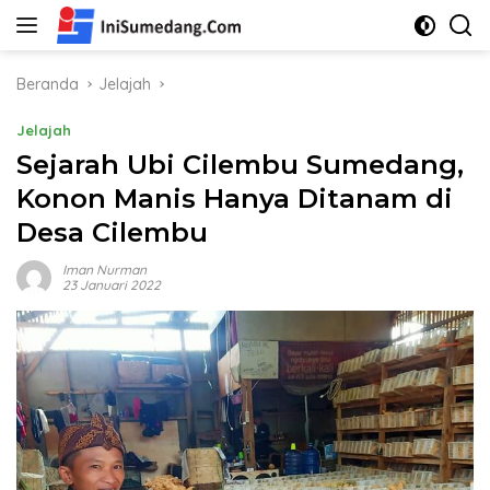
Langsung
ke
konten
Beranda
Jelajah
Jelajah
Sejarah Ubi Cilembu Sumedang,
Konon Manis Hanya Ditanam di
Desa Cilembu
Iman Nurman
23 Januari 2022