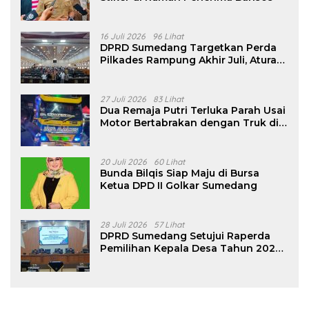
16 Juli 2026
96 Lihat
DPRD Sumedang Targetkan Perda
Pilkades Rampung Akhir Juli, Aturan
Pencalonan Diperjelas
27 Juli 2026
83 Lihat
Dua Remaja Putri Terluka Parah Usai
Motor Bertabrakan dengan Truk di
Tanjungsari Sumedang
20 Juli 2026
60 Lihat
Bunda Bilqis Siap Maju di Bursa
Ketua DPD II Golkar Sumedang
28 Juli 2026
57 Lihat
DPRD Sumedang Setujui Raperda
Pemilihan Kepala Desa Tahun 2026
Menjadi Peraturan Daerah