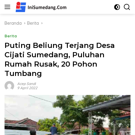
Langsung
ke
konten
Beranda
Berita
Berita
Puting Beliung Terjang Desa
Cijati Sumedang, Puluhan
Rumah Rusak, 20 Pohon
Tumbang
Acep Sandi
9 April 2022