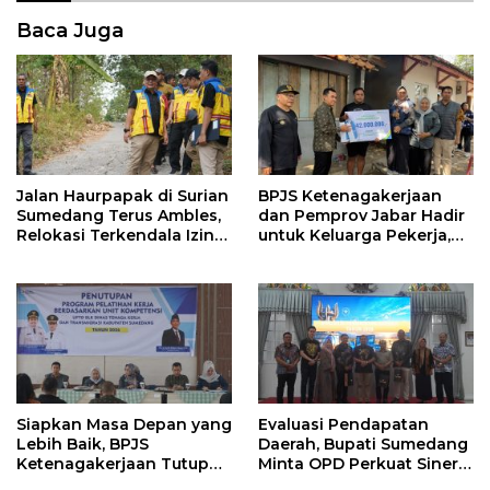
Baca Juga
Jalan Haurpapak di Surian
BPJS Ketenagakerjaan
Sumedang Terus Ambles,
dan Pemprov Jabar Hadir
Relokasi Terkendala Izin
untuk Keluarga Pekerja,
Kementerian Kehutanan
Serahkan Manfaat kepada
Ahli Waris di Sumedang
Siapkan Masa Depan yang
Evaluasi Pendapatan
Lebih Baik, BPJS
Daerah, Bupati Sumedang
Ketenagakerjaan Tutup
Minta OPD Perkuat Sinergi
Program Persiapan Kerja
dan Digitalisasi Pajak