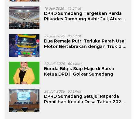
16 Juli 2026
96 Lihat
DPRD Sumedang Targetkan Perda
Pilkades Rampung Akhir Juli, Aturan
Pencalonan Diperjelas
27 Juli 2026
83 Lihat
Dua Remaja Putri Terluka Parah Usai
Motor Bertabrakan dengan Truk di
Tanjungsari Sumedang
20 Juli 2026
60 Lihat
Bunda Bilqis Siap Maju di Bursa
Ketua DPD II Golkar Sumedang
28 Juli 2026
57 Lihat
DPRD Sumedang Setujui Raperda
Pemilihan Kepala Desa Tahun 2026
Menjadi Peraturan Daerah