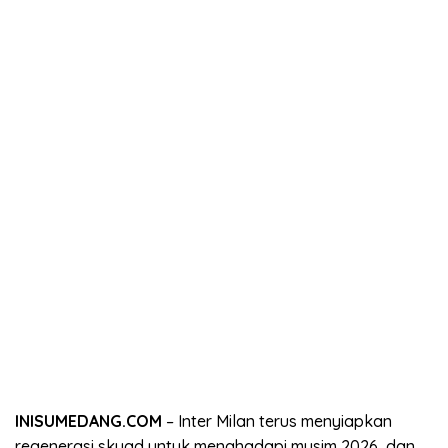
INISUMEDANG.COM
– Inter Milan terus menyiapkan
regenerasi skuad untuk menghadapi musim 2026, dan