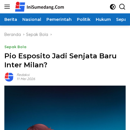
Langsung
ke
konten
Berita
Nasional
Pemerintah
Politik
Hukum
Sepak
Beranda
Sepak Bola
Sepak Bola
Pio Esposito Jadi Senjata Baru
Inter Milan?
Redaksi
11 Mei 2026